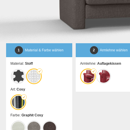
1
Material & Farbe wählen
2
Armlehne wählen
Material:
Stoff
Armlehne:
Auflagekissen
Art:
Cosy
Farbe:
Graphit Cosy