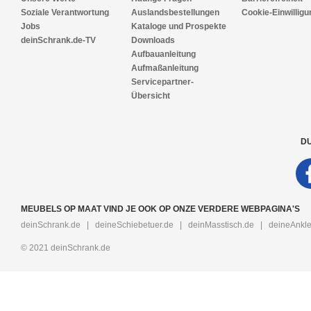
Soziale Verantwortung
Auslandsbestellungen
Cookie-Einwilligu
Jobs
Kataloge und Prospekte
deinSchrank.de-TV
Downloads
Aufbauanleitung
Aufmaßanleitung
Servicepartner-
Übersicht
DU
MEUBELS OP MAAT VIND JE OOK OP ONZE VERDERE WEBPAGINA'S
deinSchrank.de
|
deineSchiebetuer.de
|
deinMasstisch.de
|
deineAnkle
© 2021 deinSchrank.de