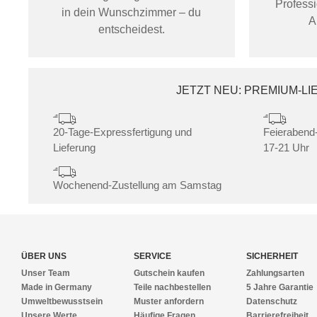
Profess
in dein Wunschzimmer – du
A
entscheidest.
JETZT NEU: PREMIUM-L
20-Tage-Expressfertigung und
Feierabend-
Lieferung
17-21 Uhr
Wochenend-Zustellung am Samstag
ÜBER UNS
SERVICE
SICHERHEIT
Unser Team
Gutschein kaufen
Zahlungsarten
Made in Germany
Teile nachbestellen
5 Jahre Garantie
Umweltbewusstsein
Muster anfordern
Datenschutz
Unsere Werte
Häufige Fragen
Barrierefreiheit