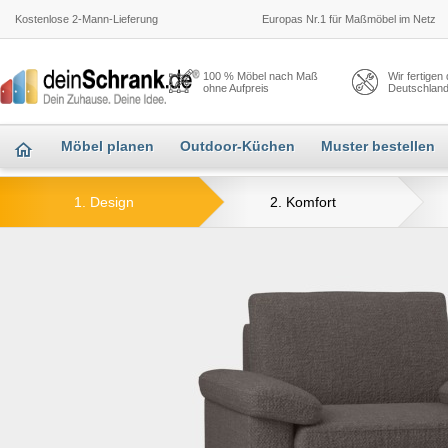
Kostenlose 2-Mann-Lieferung
Europas Nr.1 für Maßmöbel im Netz
100 % Möbel nach Maß
Wir fertigen
ohne Aufpreis
Deutschlan
Möbel planen
Outdoor-Küchen
Muster bestellen
1. Design
2. Komfort