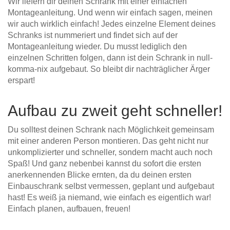
Wir liefern dir deinen Schrank mit einer einfachen
Hängeboard
Massivholzschrank
Badezimmerschrank
Outdoor-
Montageanleitung. Und wenn wir einfach sagen, meinen
Doppelbett
Fronten renovieren
White Living
Kommode
wir auch wirklich einfach! Jedes einzelne Element deines
Küche
Schuhschrank
Badregal
Polstermöbel
Schranks ist nummeriert und findet sich auf der
TV-Möbel
Hängeschrank
Spiegelschrank
Outdoorküche
Für Dachschrägen
Montageanleitung wieder. Du musst lediglich den
Sideboard
Sofa
der
einzelnen Schritten folgen, dann ist dein Schrank in null-
aus
Produktlinie
Ecksofa
Hängeboards
komma-nix aufgebaut. So bleibt dir nachträglicher Ärger
Massivholz
Selection
Sessel
erspart!
Outdoorküche
Hocker
Kommoden
der
Schlafsofa
Produktlinie
Aufbau zu zweit geht schneller!
Ultima
Massivholz-Schränke & -Regale
Schlafsessel
Du solltest deinen Schrank nach Möglichkeit gemeinsam
Regale
mit einer anderen Person montieren. Das geht nicht nur
unkomplizierter und schneller, sondern macht auch noch
Spaß! Und ganz nebenbei kannst du sofort die ersten
Schiebetüren
anerkennenden Blicke ernten, da du deinen ersten
Einbauschrank selbst vermessen, geplant und aufgebaut
Sideboards
hast! Es weiß ja niemand, wie einfach es eigentlich war!
Einfach planen, aufbauen, freuen!
Sofas & Schlafsofas