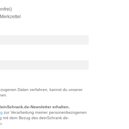
Outdoorküche der Produktlinie
nfrei)
Ultima
 Merkzettel
barer Schreibtisch
ezogenen Daten verfahren, kannst du unserer
men.
einSchrank.de-Newsletter erhalten.
ng
zur Verarbeitung meiner personenbezogenen
 mit dem Bezug des deinSchrank.de-
u.