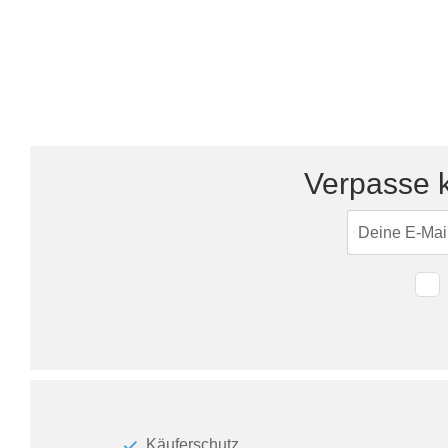
Tische & Bänke
Vitrinen
Wandboards
Verpasse k
Käuferschutz