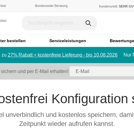
 Netz
Bundesweite Beratung
Kundenurteil:
SEHR G
Möbel
ter bestellen
Serviceleistungen
Bewertung
 zu
27% Rabatt + kostenfreie Lieferung - bis 10.08.2026
Nur 
Dachschräge & Treppe
Bett
Schrank mit Schräge
Einzelbett
 sichern und per E-Mail erhalten!
Regal mit Schräge
Doppelbett
Eckschrank mit Schräge
Polstermö
Schiebetür für Dachschräge
ostenfrei Konfiguration
Sofa
Badmöbel
Ecksofa
Badezimmerschrank
Sessel
l unverbindlich und kostenlos speichern, dami
Badregal
Hocker
Zeitpunkt wieder aufrufen kannst.
Spiegelschrank
Schlafsofa