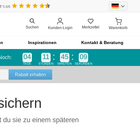
UT
5.6/6
Merkzettel
Suchen
Kunden-Login
Warenkorb
en
Inspirationen
Kontakt & Beratung
04
11
45
09
Noch:
Einzelteil
TAGE
STUNDEN
MINUTEN
SEKUNDEN
Einzelteil
Blende
bel
Front
 sichern
Schrankfront
Küchenfront
t du sie zu einem späteren
Outdoor-Küche
Outdoorküche der Produktlinie
Selection