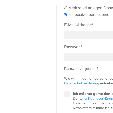
Schlafsessel
Schiebetür
Merkzettel anlegen (koste
Tisch
Schiebetür als Raumteiler
Ich besitze bereits einen
Schiebetür vor einer Nische
Schreibtisch
E-Mail-Adresse*
Schiebetür als Durchgangstür
höhenverstell
Schiebetür für Dachschräge
Couchtisch
olz
Passwort*
Passwort vergessen?
Wie wir mit deinen personenb
Datenschutzerklärung
entneh
Ich möchte gerne den d
Der
Einwilligungserkläru
Daten im Zusammenhang
Newsletters stimme ich z