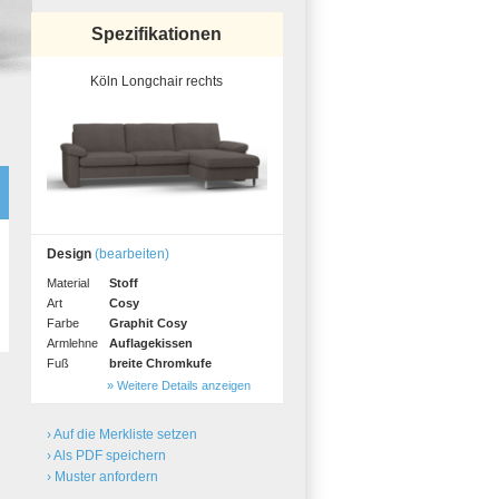
Spezifikationen
Köln Longchair rechts
Design
(bearbeiten)
Material
Stoff
Art
Cosy
Farbe
Graphit Cosy
Armlehne
Auflagekissen
Fuß
breite Chromkufe
» Weitere Details anzeigen
› Auf die Merkliste setzen
› Als PDF speichern
› Muster anfordern