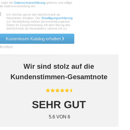
h habe die
Datenschutzerklärung
.gelesen und willige
die Datenverarbeitung ein.
Ich möchte gerne den deinSchrank.de-
Newsletter erhalten. Der
Einwilligungserklärung
zur Verarbeitung meiner personenbezogenen
Daten im Zusammenhang mit dem Bezug des
deinSchrank.de-Newsletters stimme ich zu.
Kostenlosen Katalog erhalten
lichtfeld
Wir sind stolz auf die
Kundenstimmen-Gesamtnote
SEHR GUT
5.6 VON 6