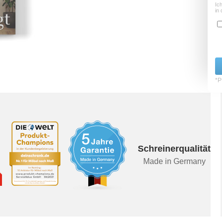
Ic
in 
*Pf
Schreinerqualität
Made in Germany