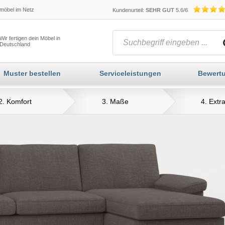
öbel im Netz
Kundenurteil:
SEHR GUT
5.6/6
Wir fertigen dein Möbel in
Deutschland
Muster bestellen
Serviceleistungen
Bewert
2. Komfort
3. Maße
4. Extr