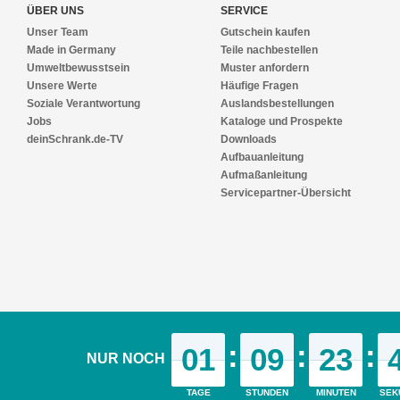
ÜBER UNS
SERVICE
Unser Team
Gutschein kaufen
Made in Germany
Teile nachbestellen
Umweltbewusstsein
Muster anfordern
Unsere Werte
Häufige Fragen
Soziale Verantwortung
Auslandsbestellungen
Jobs
Kataloge und Prospekte
deinSchrank.de-TV
Downloads
Aufbauanleitung
Aufmaßanleitung
Servicepartner-Übersicht
MEUBELS OP MAAT VIND JE OOK OP ONZE VERDERE WEBPAGINA'S
:
:
:
01
09
23
NUR NOCH
deinSchrank.de
|
deineSchiebetuer.de
|
deinMasstisch.de
|
deineAnkle
© 2021 deinSchrank.de
TAGE
STUNDEN
MINUTEN
SEK