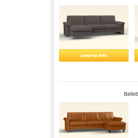
Longchair links
Belie