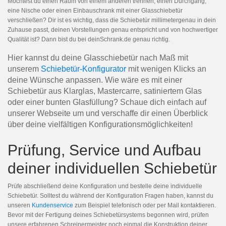
Möchtest du einen Raum von einem anderen trennen, einen Durchgang,
eine Nische oder einen Einbauschrank mit einer Glasschiebetür
verschließen? Dir ist es wichtig, dass die Schiebetür millimetergenau in dein
Zuhause passt, deinen Vorstellungen genau entspricht und von hochwertiger
Qualität ist? Dann bist du bei deinSchrank.de genau richtig.
Hier kannst du deine Glasschiebetür nach Maß mit
unserem
Schiebetür-Konfigurator
mit wenigen Klicks an
deine Wünsche anpassen. Wie wäre es mit einer
Schiebetür aus Klarglas, Mastercarre, satiniertem Glas
oder einer bunten Glasfüllung? Schaue dich einfach auf
unserer Webseite um und verschaffe dir einen Überblick
über deine vielfältigen Konfigurationsmöglichkeiten!
Prüfung, Service und Aufbau
deiner individuellen Schiebetür
Prüfe abschließend deine Konfiguration und bestelle deine individuelle
Schiebetür. Solltest du während der Konfiguration Fragen haben, kannst du
unseren
Kundenservice
zum Beispiel telefonisch oder per Mail kontaktieren.
Bevor mit der Fertigung deines Schiebetürsystems begonnen wird, prüfen
unsere erfahrenen Schreinermeister noch einmal die Konstruktion deiner