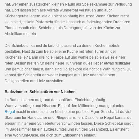
hat, wer einen zusätzlichen kleinen Raum als Speisekammer zur Verfügung
hat. Dort lassen sich alle Vorräte wunderbar verstauen und auch
Küchengeräte lagern, die du nicht so häufig brauchst. Wenn Küchen recht
klein sind, ist kein Platz mehr für die klassisch aufschwingenden Drehtüren.
Plane deshalb eine Schiebetür als Durchgangstür von der Küche zur
Abstellkammer ein.
Die Schiebetür kannst du farblich passend zu deinen Küchenmöbeln
gestalten. Hast du zum Beispiel eine Küche mit roten Türen an der
Küchenzeile? Dann greif die Farbe auf und wähle beispielsweise einen
roten Designstreifen für deine neue Tür. Wenn du es lieber etwas rustikaler
und gemütlicher magst, dann sind Holzdekore die richtige Wahl für dich. Du
kannst die Schiebetür entweder komplett aus Holz oder mit einem
Designstreifen aus Holz ausstatten.
Badezimmer: Schiebetüren vor Nischen
Im Bad entstehen aufgrund der sanitären Einrichtung häufig
Wandvorsprünge und Nischen. Ein auf den Millimeter genau geplantes
Regal
macht in einer solchen Nische eine perfekte Figur. So schaffst du viel
Stauraum für Handtücher und Pflegeutensilien. Das offene Regal kannst du
elegant hinter eine Schiebetür verschwinden lassen. Diese Schiebetür sorgt
im Badezimmer für ein aufgeräumtes und ruhiges Gesamtbild. Es entsteht
eine Wohlfühl-Oase, die dich zum Entspannen einlädt.