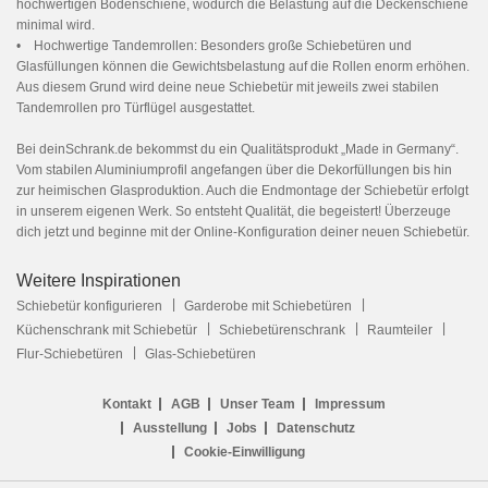
hochwertigen Bodenschiene, wodurch die Belastung auf die Deckenschiene
minimal wird.
• Hochwertige Tandemrollen: Besonders große Schiebetüren und
Glasfüllungen können die Gewichtsbelastung auf die Rollen enorm erhöhen.
Aus diesem Grund wird deine neue Schiebetür mit jeweils zwei stabilen
Tandemrollen pro Türflügel ausgestattet.
Bei deinSchrank.de bekommst du ein Qualitätsprodukt „Made in Germany“.
Vom stabilen Aluminiumprofil angefangen über die Dekorfüllungen bis hin
zur heimischen Glasproduktion. Auch die Endmontage der Schiebetür erfolgt
in unserem eigenen Werk. So entsteht Qualität, die begeistert! Überzeuge
dich jetzt und beginne mit der Online-Konfiguration deiner neuen Schiebetür.
Weitere Inspirationen
Schiebetür konfigurieren
Garderobe mit Schiebetüren
Küchenschrank mit Schiebetür
Schiebetürenschrank
Raumteiler
Flur-Schiebetüren
Glas-Schiebetüren
Kontakt
AGB
Unser Team
Impressum
Ausstellung
Jobs
Datenschutz
Cookie-Einwilligung