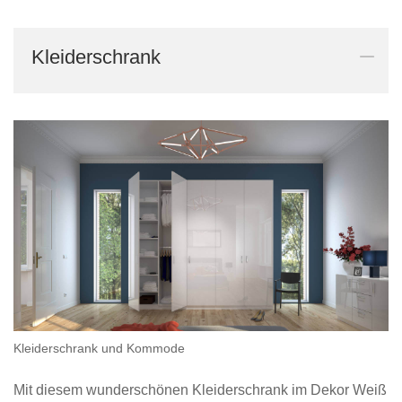
Tische & Bänke
Kleiderschrank
Vitrinen
Wandboards
Kleiderschrank und Kommode
Mit diesem wunderschönen Kleiderschrank im Dekor Weiß