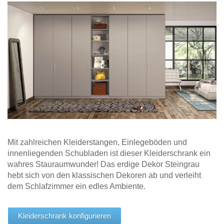
Hängeboard
Massivholzschrank
Badezimmerschrank
Outdoor-
Doppelbett
Fronten renovieren
White Living
Kommode
Küche
Schuhschrank
Badregal
Polstermöbel
TV-Möbel
Hängeschrank
Spiegelschrank
Outdoorküche
Für Dachschrägen
Sideboard
Sofa
der
aus
Produktlinie
Ecksofa
Hängeboards
Massivholz
Selection
Sessel
Outdoorküche
Hocker
Kommoden
der
Schlafsofa
Produktlinie
Ultima
Massivholz-Schränke & -Regale
Schlafsessel
Regale
Mit zahlreichen Kleiderstangen, Einlegeböden und
innenliegenden Schubladen ist dieser Kleiderschrank ein
Schiebetüren
wahres Stauraumwunder! Das erdige Dekor Steingrau
hebt sich von den klassischen Dekoren ab und verleiht
Sideboards
dem Schlafzimmer ein edles Ambiente.
Sofas & Schlafsofas
Kleiderschrank konfigurieren