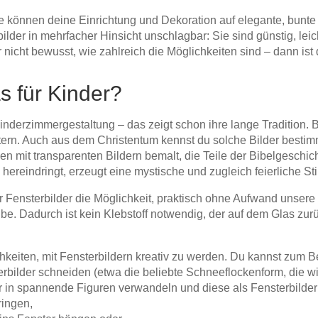
 Sie können deine Einrichtung und Dekoration auf elegante, bun
lder in mehrfacher Hinsicht unschlagbar: Sie sind günstig, lei
ar nicht bewusst, wie zahlreich die Möglichkeiten sind – dann ist d
s für Kinder?
 Kinderzimmergestaltung – das zeigt schon ihre lange Tradition.
ern. Auch aus dem Christentum kennst du solche Bilder bestimm
n mit transparenten Bildern bemalt, die Teile der Bibelgeschich
 hereindringt, erzeugt eine mystische und zugleich feierliche S
Fensterbilder die Möglichkeit, praktisch ohne Aufwand unsere F
be. Dadurch ist kein Klebstoff notwendig, der auf dem Glas zur
hkeiten, mit Fensterbildern kreativ zu werden. Du kannst zum B
rbilder schneiden (etwa die beliebte Schneeflockenform, die wir
er in spannende Figuren verwandeln und diese als Fensterbilder
ringen,