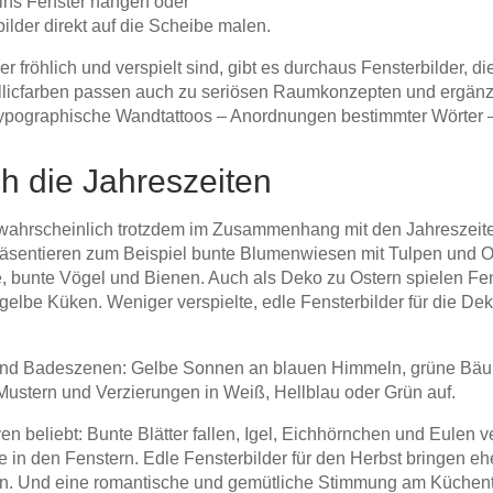
 ins Fenster hängen oder
ilder direkt auf die Scheibe malen.
fröhlich und verspielt sind, gibt es durchaus Fensterbilder, die
tallicfarben passen auch zu seriösen Raumkonzepten und ergän
typographische Wandtattoos – Anordnungen bestimmter Wörter – 
ch die Jahreszeiten
wahrscheinlich trotzdem im Zusammenhang mit den Jahreszeiten
räsentieren zum Beispiel bunte Blumenwiesen mit Tulpen und Os
, bunte Vögel und Bienen. Auch als Deko zu Ostern spielen Fen
gelbe Küken. Weniger verspielte, edle Fensterbilder für die De
 und Badeszenen: Gelbe Sonnen an blauen Himmeln, grüne Bäu
 Mustern und Verzierungen in Weiß, Hellblau oder Grün auf.
en beliebt: Bunte Blätter fallen, Igel, Eichhörnchen und Eulen 
in den Fenstern. Edle Fensterbilder für den Herbst bringen eh
ten. Und eine romantische und gemütliche Stimmung am Küchenti