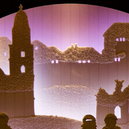
Schlafsessel
Schiebetür
Tisch
Schiebetür als Raumteiler
Schiebetür vor einer Nische
Schreibtisch
Schiebetür als Durchgangstür
höhenverstell
Schiebetür für Dachschräge
Couchtisch
olz