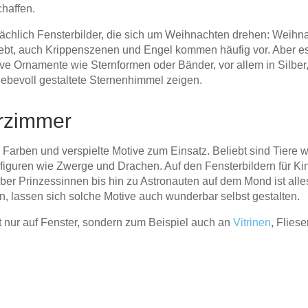
haffen.
ächlich Fensterbilder, die sich um Weihnachten drehen: Weihna
bt, auch Krippenszenen und Engel kommen häufig vor. Aber es g
ive Ornamente wie Sternformen oder Bänder, vor allem in Silbe
iebevoll gestaltete Sternenhimmel zeigen.
erzimmer
rben und verspielte Motive zum Einsatz. Beliebt sind Tiere wi
iguren wie Zwerge und Drachen. Auf den Fensterbildern für Kind
er Prinzessinnen bis hin zu Astronauten auf dem Mond ist alles
, lassen sich solche Motive auch wunderbar selbst gestalten.
ht nur auf Fenster, sondern zum Beispiel auch an
Vitrinen
, Flies