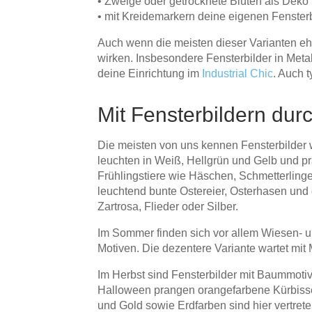
• Zweige oder getrocknete Blüten als Deko
• mit Kreidemarkern deine eigenen Fensterb
Auch wenn die meisten dieser Varianten eher 
wirken. Insbesondere Fensterbilder in Me
deine Einrichtung im
Industrial Chic
. Auch 
Mit Fensterbildern dur
Die meisten von uns kennen Fensterbilder 
leuchten in Weiß, Hellgrün und Gelb und p
Frühlingstiere wie Häschen, Schmetterlinge
leuchtend bunte Ostereier, Osterhasen und 
Zartrosa, Flieder oder Silber.
Im Sommer finden sich vor allem Wiesen-
Motiven. Die dezentere Variante wartet mit
Im Herbst sind Fensterbilder mit Baummotiv
Halloween prangen orangefarbene Kürbisse 
und Gold sowie Erdfarben sind hier vertre