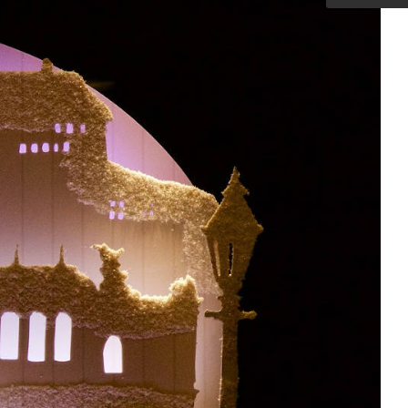
Outdoorküche der Produktlinie
Ultima
barer Schreibtisch