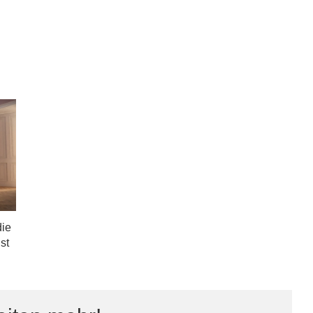
die
st