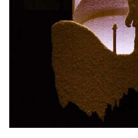
Tische & Bänke
Vitrinen
Wandboards