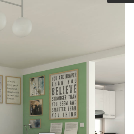
Outdoorküche der Produktlinie
Ultima
barer Schreibtisch