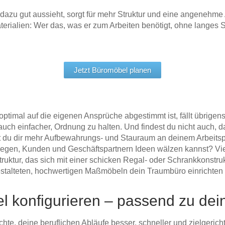
 dazu gut aussieht, sorgt für mehr Struktur und eine angenehme
rialien: Wer das, was er zum Arbeiten benötigt, ohne langes Su
Jetzt Büromöbel planen
ptimal auf die eigenen Ansprüche abgestimmt ist, fällt übrigens 
 auch einfacher, Ordnung zu halten. Und findest du nicht auch,
st du dir mehr Aufbewahrungs- und Stauraum an deinem Arbeits
legen, Kunden und Geschäftspartnern Ideen wälzen kannst? Viell
uktur, das sich mit einer schicken Regal- oder Schrankkonstrukt
tgestalteten, hochwertigen Maßmöbeln dein Traumbüro einrichten
 konfigurieren – passend zu dei
hte, deine beruflichen Abläufe besser, schneller und zielgericht