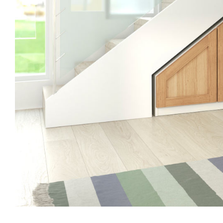
Tische & Bänke
Vitrinen
Wandboards