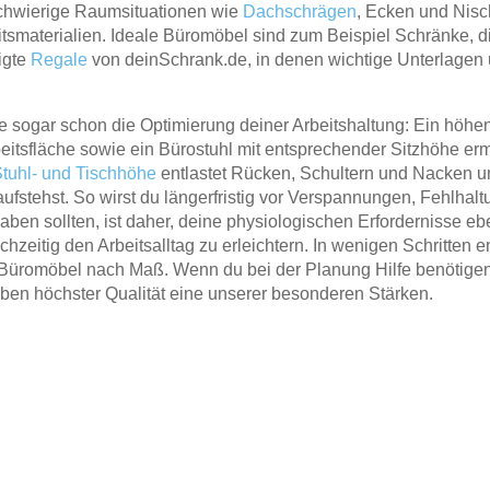
 schwierige Raumsituationen wie
Dachschrägen
, Ecken und Nisc
tsmaterialien. Ideale Büromöbel sind zum Beispiel Schränke, d
igte
Regale
von deinSchrank.de, in denen wichtige Unterlagen u
 sogar schon die Optimierung deiner Arbeitshaltung: Ein höhenve
eitsfläche sowie ein Bürostuhl mit entsprechender Sitzhöhe e
Stuhl- und Tischhöhe
entlastet Rücken, Schultern und Nacken un
ufstehst. So wirst du längerfristig vor Verspannungen, Fehlha
en sollten, ist daher, deine physiologischen Erfordernisse e
ichzeitig den Arbeitsalltag zu erleichtern. In wenigen Schritten 
üromöbel nach Maß. Wenn du bei der Planung Hilfe benötigen s
eben höchster Qualität eine unserer besonderen Stärken.