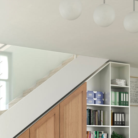
Schlafsessel
Schiebetür
Tisch
Schiebetür als Raumteiler
Schiebetür vor einer Nische
Schreibtisch
Schiebetür als Durchgangstür
höhenverstell
Schiebetür für Dachschräge
Couchtisch
olz