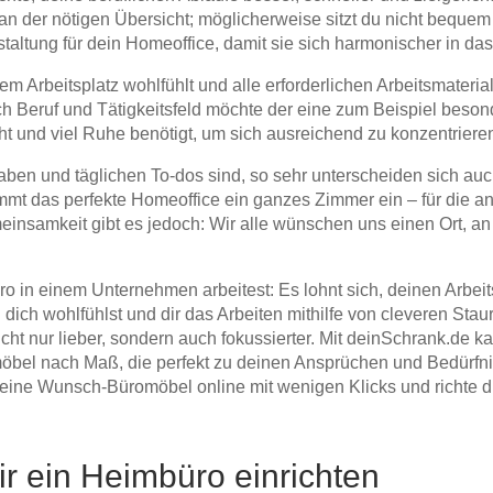
 an der nötigen Übersicht; möglicherweise sitzt du nicht bequ
staltung für dein Homeoffice, damit sie sich harmonischer in d
em Arbeitsplatz wohlfühlt und alle erforderlichen Arbeitsmateria
ch Beruf und Tätigkeitsfeld möchte der eine zum Beispiel beson
ht und viel Ruhe benötigt, um sich ausreichend zu konzentriere
aben und täglichen To-dos sind, so sehr unterscheiden sich au
mmt das perfekte Homeoffice ein ganzes Zimmer ein – für die an
insamkeit gibt es jedoch: Wir alle wünschen uns einen Ort, an d
o in einem Unternehmen arbeitest: Es lohnt sich, deinen Arbeit
u dich wohlfühlst und dir das Arbeiten mithilfe von cleveren 
 nicht nur lieber, sondern auch fokussierter. Mit deinSchrank.d
möbel nach Maß, die perfekt zu deinen Ansprüchen und Bedürfn
ne Wunsch-Büromöbel online mit wenigen Klicks und richte dir
ir ein Heimbüro einrichten