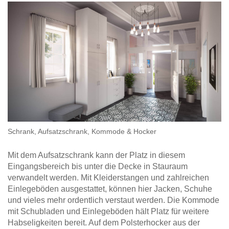
Hängeboard
Massivholzschrank
Badezimmerschrank
Outdoor-
Doppelbett
Fronten renovieren
White Living
Kommode
Küche
Schuhschrank
Badregal
Polstermöbel
TV-Möbel
Hängeschrank
Spiegelschrank
Outdoorküche
Für Dachschrägen
Sideboard
Sofa
der
aus
Produktlinie
Ecksofa
Hängeboards
Massivholz
Selection
Sessel
Outdoorküche
Hocker
Kommoden
der
Schlafsofa
Produktlinie
Ultima
Massivholz-Schränke & -Regale
Schlafsessel
Schrank, Aufsatzschrank, Kommode & Hocker
Regale
Mit dem Aufsatzschrank kann der Platz in diesem
Schiebetüren
Eingangsbereich bis unter die Decke in Stauraum
verwandelt werden. Mit Kleiderstangen und zahlreichen
Einlegeböden ausgestattet, können hier Jacken, Schuhe
Sideboards
und vieles mehr ordentlich verstaut werden. Die Kommode
mit Schubladen und Einlegeböden hält Platz für weitere
Sofas & Schlafsofas
Habseligkeiten bereit. Auf dem Polsterhocker aus der