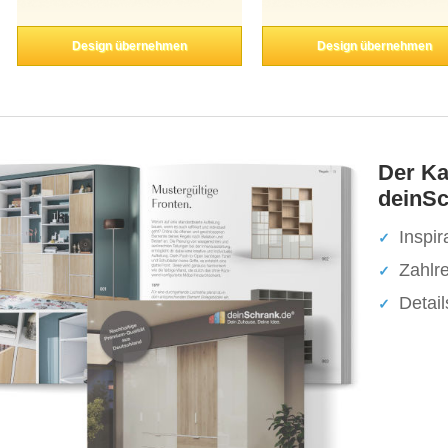
Design übernehmen
Design übernehmen
Der Ka
deinSc
Inspir
Zahlr
Detai