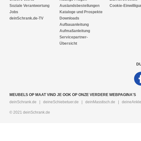
Soziale Verantwortung
Auslandsbestellungen
Cookie-Einwilligu
Jobs
Kataloge und Prospekte
deinSchrank.de-TV
Downloads
Aufbauanleitung
Aufmaßanleitung
Servicepartner-
Übersicht
DU
MEUBELS OP MAAT VIND JE OOK OP ONZE VERDERE WEBPAGINA'S
deinSchrank.de
|
deineSchiebetuer.de
|
deinMasstisch.de
|
deineAnkle
© 2021 deinSchrank.de