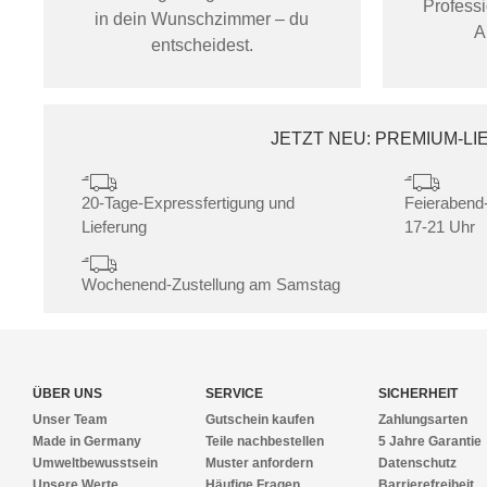
Profess
in dein Wunschzimmer – du
A
entscheidest.
JETZT NEU: PREMIUM-L
20-Tage-Expressfertigung und
Feierabend-
Lieferung
17-21 Uhr
Wochenend-Zustellung am Samstag
ÜBER UNS
SERVICE
SICHERHEIT
Unser Team
Gutschein kaufen
Zahlungsarten
Made in Germany
Teile nachbestellen
5 Jahre Garantie
Umweltbewusstsein
Muster anfordern
Datenschutz
Unsere Werte
Häufige Fragen
Barrierefreiheit