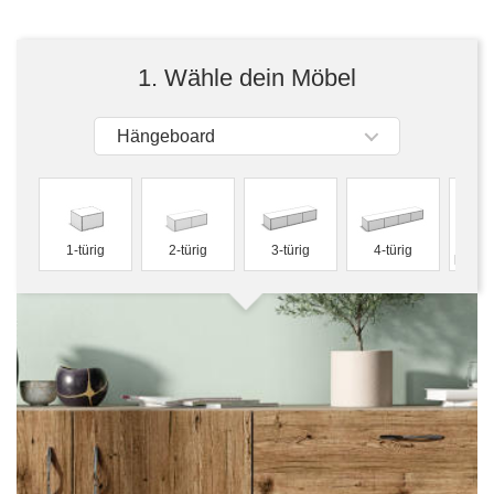
Tische & Bänke
Vitrinen
1. Wähle dein Möbel
Wandboards
Hängeboard
f
1-türig
2-türig
3-türig
4-türig
konfig