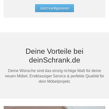
und 
Gesc
Jetzt konfigurieren
Ber
dein
Mi
Deine Vorteile bei
deinSchrank.de
Deine Wünsche sind das einzig richtige Maß für deine
neuen Möbel. Erstklassiger Service & perfekte Qualität für
Au
dein Möbelprojekt.
Ma