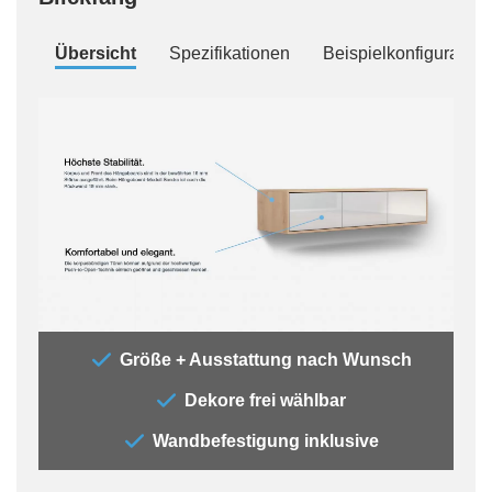
Übersicht
Spezifikationen
Beispielkonfiguration
„Das
Größe + Ausstattung nach Wunsch
4 Tü
Dekore frei wählbar
Verw
viel
Wandbefestigung inklusive
sind
Konf