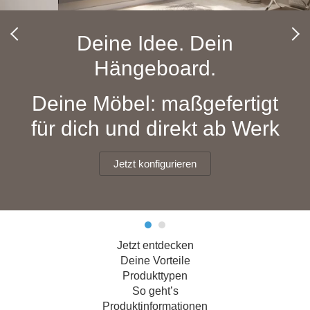
Hängeboard
Massivholzschrank
Badezimmerschrank
Outdoor-
Doppelbett
Fronten renovieren
White Living
Kommode
Küche
Schuhschrank
Badregal
Deine Idee. Dein
Polstermöbel
TV-Möbel
Hängeschrank
Spiegelschrank
Outdoorküche
Für Dachschrägen
Hängeboard.
Sideboard
Sofa
der
aus
Produktlinie
Ecksofa
Hängeboards
Massivholz
Selection
Deine Möbel: maßgefertigt
Sessel
Outdoorküche
für dich und direkt ab Werk
Hocker
Kommoden
der
Schlafsofa
Produktlinie
Ultima
Massivholz-Schränke & -Regale
Schlafsessel
Jetzt konfigurieren
Regale
Schiebetüren
Jetzt entdecken
Sideboards
Deine Vorteile
Produkttypen
Sofas & Schlafsofas
So geht’s
Produktinformationen