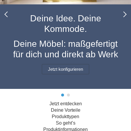
Hängeboard
Massivholzschrank
Badezimmerschrank
Outdoor-
Doppelbett
Fronten renovieren
White Living
Kommode
Küche
Schuhschrank
Badregal
Deine Idee. Deine
Polstermöbel
TV-Möbel
Hängeschrank
Spiegelschrank
Outdoorküche
Für Dachschrägen
Kommode.
Sideboard
Sofa
der
aus
Produktlinie
Ecksofa
Hängeboards
Massivholz
Selection
Deine Möbel: maßgefertigt
Sessel
Outdoorküche
für dich und direkt ab Werk
Hocker
Kommoden
der
Schlafsofa
Produktlinie
Ultima
Massivholz-Schränke & -Regale
Schlafsessel
Jetzt konfigurieren
Regale
Schiebetüren
Jetzt entdecken
Sideboards
Deine Vorteile
Produkttypen
Sofas & Schlafsofas
So geht’s
Produktinformationen