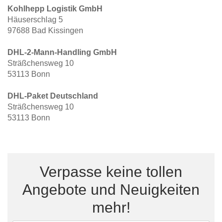
Kohlhepp Logistik GmbH
Hängeboard
Massivholzschrank
Badezimmerschrank
Outdoor-
Doppelbett
Fronten renovieren
White Living
Häuserschlag 5
Kommode
Küche
Schuhschrank
Badregal
97688 Bad Kissingen
Polstermöbel
TV-Möbel
Hängeschrank
Spiegelschrank
Outdoorküche
Für Dachschrägen
Sideboard
Sofa
der
DHL-2-Mann-Handling GmbH
aus
Produktlinie
Ecksofa
Sträßchensweg 10
Hängeboards
Massivholz
Selection
53113 Bonn
Sessel
Outdoorküche
Hocker
Kommoden
der
DHL-Paket Deutschland
Schlafsofa
Produktlinie
Sträßchensweg 10
Ultima
Massivholz-Schränke & -Regale
Schlafsessel
53113 Bonn
Regale
Schiebetüren
Verpasse keine tollen
Sideboards
Angebote und Neuigkeiten
mehr!
Sofas & Schlafsofas