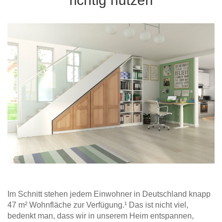
richtig nutzen
Hängeboard
Massivholzschrank
Badezimmerschrank
Outdoor-
Doppelbett
Fronten renovieren
White Living
Kommode
Küche
Schuhschrank
Badregal
Polstermöbel
TV-Möbel
Hängeschrank
Spiegelschrank
Outdoorküche
Für Dachschrägen
Sideboard
Sofa
der
aus
Produktlinie
Ecksofa
Hängeboards
Massivholz
Selection
Sessel
Outdoorküche
Hocker
Kommoden
der
Schlafsofa
Produktlinie
Ultima
Massivholz-Schränke & -Regale
Schlafsessel
Regale
Schiebetüren
Sideboards
Im Schnitt stehen jedem Einwohner in Deutschland knapp
47 m² Wohnfläche zur Verfügung.¹ Das ist nicht viel,
Sofas & Schlafsofas
bedenkt man, dass wir in unserem Heim entspannen,