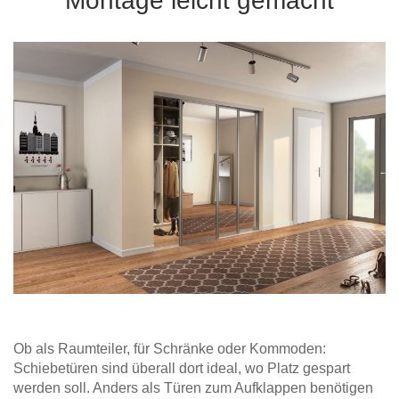
Montage leicht gemacht
Hängeboard
Massivholzschrank
Badezimmerschrank
Outdoor-
Doppelbett
Fronten renovieren
White Living
Kommode
Küche
Schuhschrank
Badregal
Polstermöbel
TV-Möbel
Hängeschrank
Spiegelschrank
Outdoorküche
Für Dachschrägen
Sideboard
Sofa
der
aus
Produktlinie
Ecksofa
Hängeboards
Massivholz
Selection
Sessel
Outdoorküche
Hocker
Kommoden
der
Schlafsofa
Produktlinie
Ultima
Massivholz-Schränke & -Regale
Schlafsessel
Regale
Schiebetüren
Sideboards
Ob als Raumteiler, für Schränke oder Kommoden:
Schiebetüren sind überall dort ideal, wo Platz gespart
Sofas & Schlafsofas
werden soll. Anders als Türen zum Aufklappen benötigen