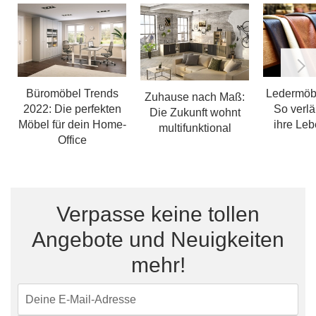
Ledermöbe
Büromöbel Trends
Zuhause nach Maß:
So verlä
2022: Die perfekten
Die Zukunft wohnt
ihre Le
Möbel für dein Home-
multifunktional
Office
Verpasse keine tollen
Angebote und Neuigkeiten
mehr!