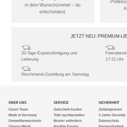
Profess
in dein Wunschzimmer – du
A
entscheidest.
JETZT NEU: PREMIUM-L
20-Tage-Expressfertigung und
Feierabend-
Lieferung
17-21 Uhr
Wochenend-Zustellung am Samstag
ÜBER UNS
SERVICE
SICHERHEIT
Unser Team
Gutschein kaufen
Zahlungsarten
Made in Germany
Teile nachbestellen
5 Jahre Garantie
Umweltbewusstsein
Muster anfordern
Datenschutz
Unsere Werte
Häufige Fragen
Barrierefreiheit