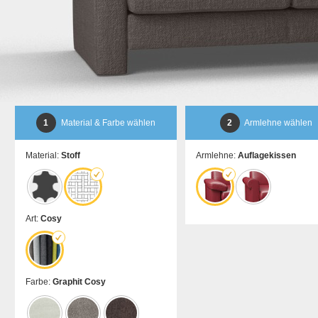
1
Material & Farbe wählen
2
Armlehne wählen
Material:
Stoff
Armlehne:
Auflagekissen
Art:
Cosy
Farbe:
Graphit Cosy