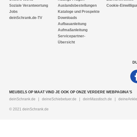
Soziale Verantwortung
Auslandsbestellungen
Cookie-Einwilligu
Jobs
Kataloge und Prospekte
deinSchrank.de-TV
Downloads
Aufbauanleitung
Aufmaßanleitung
Servicepartner-
Übersicht
DU
MEUBELS OP MAAT VIND JE OOK OP ONZE VERDERE WEBPAGINA'S
deinSchrank.de
|
deineSchiebetuer.de
|
deinMasstisch.de
|
deineAnkle
© 2021 deinSchrank.de