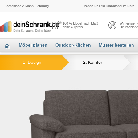
Kostenlose 2-Mann-Lieferung
Europas Nr.1 für Maßmöbel im Netz
100 % Möbel nach Maß
Wir fertigen
ohne Aufpreis
Deutschlan
Möbel planen
Outdoor-Küchen
Muster bestellen
1. Design
2. Komfort