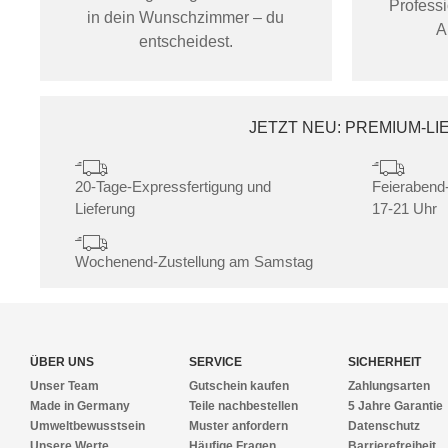
Profess
in dein Wunschzimmer – du
A
entscheidest.
JETZT NEU: PREMIUM-L
20-Tage-Expressfertigung und
Feierabend-
Lieferung
17-21 Uhr
Wochenend-Zustellung am Samstag
ÜBER UNS
SERVICE
SICHERHEIT
Unser Team
Gutschein kaufen
Zahlungsarten
Made in Germany
Teile nachbestellen
5 Jahre Garantie
Umweltbewusstsein
Muster anfordern
Datenschutz
Unsere Werte
Häufige Fragen
Barrierefreiheit