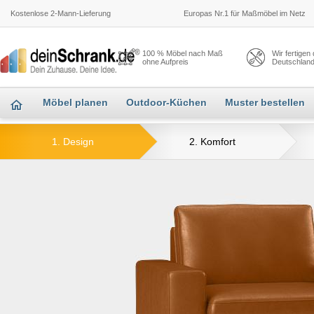
Kostenlose 2-Mann-Lieferung
Europas Nr.1 für Maßmöbel im Netz
100 % Möbel nach Maß
Wir fertigen
ohne Aufpreis
Deutschlan
Möbel planen
Outdoor-Küchen
Muster bestellen
1. Design
2. Komfort