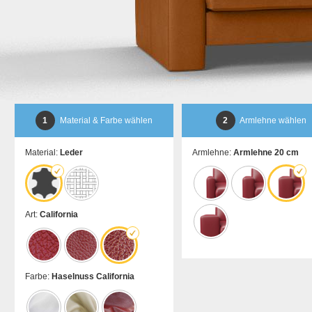
1
Material & Farbe wählen
2
Armlehne wählen
Material:
Leder
Armlehne:
Armlehne 20 cm
Art:
California
Farbe:
Haselnuss California