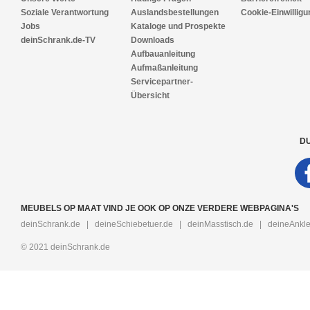
Soziale Verantwortung
Auslandsbestellungen
Cookie-Einwilligu
Jobs
Kataloge und Prospekte
deinSchrank.de-TV
Downloads
Aufbauanleitung
Aufmaßanleitung
Servicepartner-
Übersicht
DU
MEUBELS OP MAAT VIND JE OOK OP ONZE VERDERE WEBPAGINA'S
deinSchrank.de
|
deineSchiebetuer.de
|
deinMasstisch.de
|
deineAnkle
© 2021 deinSchrank.de