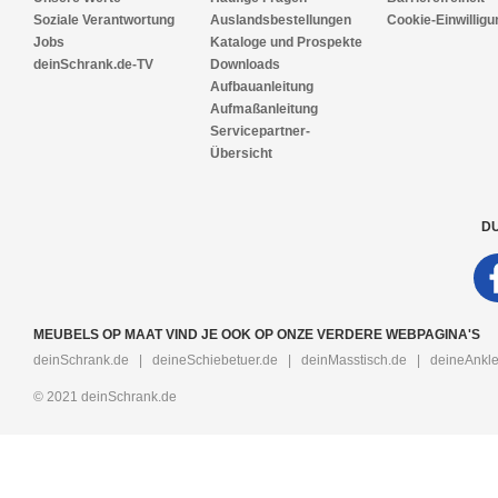
Soziale Verantwortung
Auslandsbestellungen
Cookie-Einwilligu
Jobs
Kataloge und Prospekte
deinSchrank.de-TV
Downloads
Aufbauanleitung
Aufmaßanleitung
Servicepartner-
Übersicht
DU
MEUBELS OP MAAT VIND JE OOK OP ONZE VERDERE WEBPAGINA'S
deinSchrank.de
|
deineSchiebetuer.de
|
deinMasstisch.de
|
deineAnkle
© 2021 deinSchrank.de