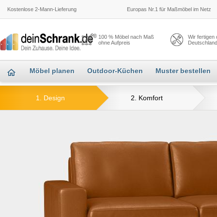
Kostenlose 2-Mann-Lieferung
Europas Nr.1 für Maßmöbel im Netz
100 % Möbel nach Maß
Wir fertigen
ohne Aufpreis
Deutschlan
Möbel planen
Outdoor-Küchen
Muster bestellen
1. Design
2. Komfort