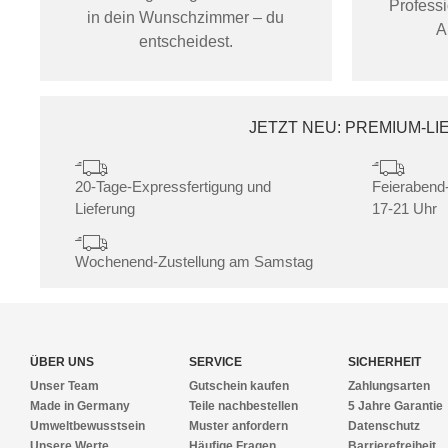
Profess
in dein Wunschzimmer – du
A
entscheidest.
JETZT NEU: PREMIUM-L
20-Tage-Expressfertigung und
Feierabend-
Lieferung
17-21 Uhr
Wochenend-Zustellung am Samstag
ÜBER UNS
SERVICE
SICHERHEIT
Unser Team
Gutschein kaufen
Zahlungsarten
Made in Germany
Teile nachbestellen
5 Jahre Garantie
Umweltbewusstsein
Muster anfordern
Datenschutz
Unsere Werte
Häufige Fragen
Barrierefreiheit