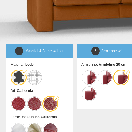
1
Material & Farbe wählen
2
Armlehne wählen
Material:
Leder
Armlehne:
Armlehne 20 cm
Art:
California
Farbe:
Haselnuss California