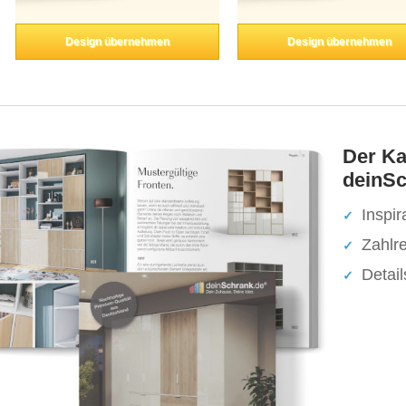
Design übernehmen
Design übernehmen
Der Ka
deinSc
Inspir
Zahlr
Detai