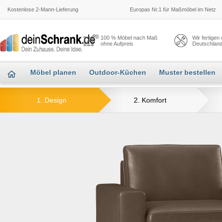
Kostenlose 2-Mann-Lieferung
Europas Nr.1 für Maßmöbel im Netz
100 % Möbel nach Maß
Wir fertigen
ohne Aufpreis
Deutschlan
Möbel planen
Outdoor-Küchen
Muster bestellen
1. Design
2. Komfort