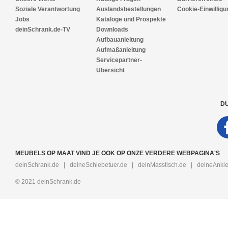
Soziale Verantwortung
Auslandsbestellungen
Cookie-Einwilligu
Jobs
Kataloge und Prospekte
deinSchrank.de-TV
Downloads
Aufbauanleitung
Aufmaßanleitung
Servicepartner-
Übersicht
DU
MEUBELS OP MAAT VIND JE OOK OP ONZE VERDERE WEBPAGINA'S
deinSchrank.de
|
deineSchiebetuer.de
|
deinMasstisch.de
|
deineAnkle
© 2021 deinSchrank.de