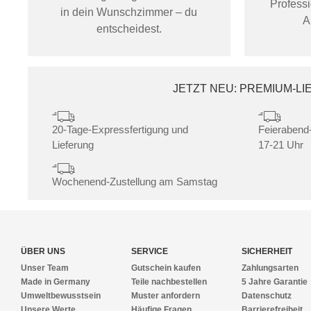
Profess
in dein Wunschzimmer – du
A
entscheidest.
JETZT NEU: PREMIUM-L
20-Tage-Expressfertigung und
Feierabend-
Lieferung
17-21 Uhr
Wochenend-Zustellung am Samstag
ÜBER UNS
SERVICE
SICHERHEIT
Unser Team
Gutschein kaufen
Zahlungsarten
Made in Germany
Teile nachbestellen
5 Jahre Garantie
Umweltbewusstsein
Muster anfordern
Datenschutz
Unsere Werte
Häufige Fragen
Barrierefreiheit