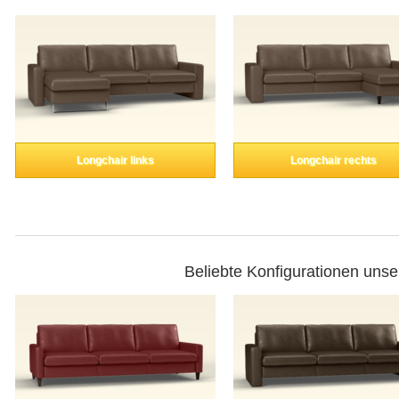
Longchair links
Longchair rechts
Beliebte Konfigurationen unse