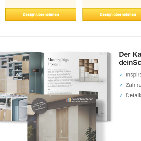
Design übernehmen
Design übernehmen
Der Ka
deinSc
Inspir
Zahlr
Detai