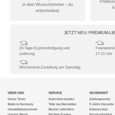
Profess
in dein Wunschzimmer – du
A
entscheidest.
JETZT NEU: PREMIUM-L
20-Tage-Expressfertigung und
Feierabend-
Lieferung
17-21 Uhr
Wochenend-Zustellung am Samstag
ÜBER UNS
SERVICE
SICHERHEIT
Unser Team
Gutschein kaufen
Zahlungsarten
Made in Germany
Teile nachbestellen
5 Jahre Garantie
Umweltbewusstsein
Muster anfordern
Datenschutz
Unsere Werte
Häufige Fragen
Barrierefreiheit