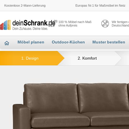
Kostenlose 2-Mann-Lieferung
Europas Nr.1 für Maßmöbel im Netz
100 % Möbel nach Maß
Wir fertigen
ohne Aufpreis
Deutschlan
Möbel planen
Outdoor-Küchen
Muster bestellen
1. Design
2. Komfort