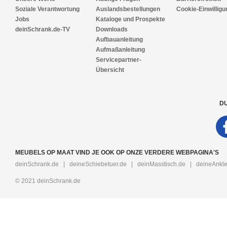
Soziale Verantwortung
Auslandsbestellungen
Cookie-Einwilligu
Jobs
Kataloge und Prospekte
deinSchrank.de-TV
Downloads
Aufbauanleitung
Aufmaßanleitung
Servicepartner-
Übersicht
DU
MEUBELS OP MAAT VIND JE OOK OP ONZE VERDERE WEBPAGINA'S
deinSchrank.de
|
deineSchiebetuer.de
|
deinMasstisch.de
|
deineAnkle
© 2021 deinSchrank.de