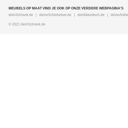
MEUBELS OP MAAT VIND JE OOK OP ONZE VERDERE WEBPAGINA'S
deinSchrank.de
|
deineSchiebetuer.de
|
deinMasstisch.de
|
deineAnkle
© 2021 deinSchrank.de