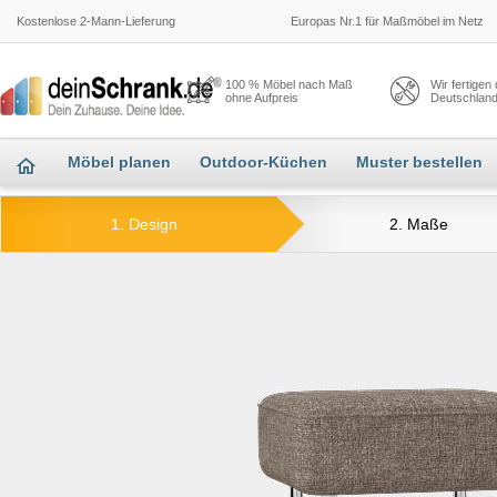
Kostenlose 2-Mann-Lieferung
Europas Nr.1 für Maßmöbel im Netz
100 % Möbel nach Maß
Wir fertigen
ohne Aufpreis
Deutschlan
Möbel planen
Outdoor-Küchen
Muster bestellen
1. Design
2. Maße