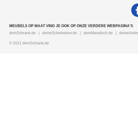
MEUBELS OP MAAT VIND JE OOK OP ONZE VERDERE WEBPAGINA'S
deinSchrank.de
|
deineSchiebetuer.de
|
deinMasstisch.de
|
deineAnkle
© 2021 deinSchrank.de