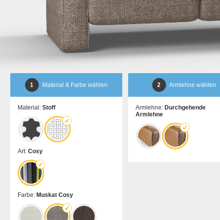
1
Material & Farbe wählen
2
Armlehne wählen
Material:
Stoff
Armlehne:
Durchgehende
Armlehne
Art:
Cosy
Farbe:
Muskat Cosy