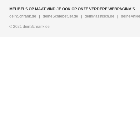
MEUBELS OP MAAT VIND JE OOK OP ONZE VERDERE WEBPAGINA'S
deinSchrank.de
|
deineSchiebetuer.de
|
deinMasstisch.de
|
deineAnkle
© 2021 deinSchrank.de