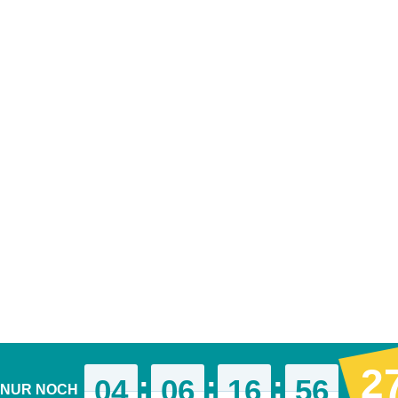
2
:
:
:
04
06
16
56
NUR NOCH