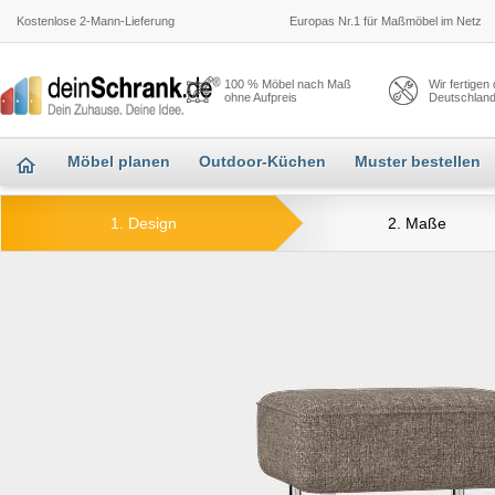
Kostenlose 2-Mann-Lieferung
Europas Nr.1 für Maßmöbel im Netz
100 % Möbel nach Maß
Wir fertigen
ohne Aufpreis
Deutschlan
Möbel planen
Outdoor-Küchen
Muster bestellen
1. Design
2. Maße