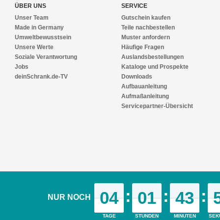
ÜBER UNS
SERVICE
Unser Team
Gutschein kaufen
Made in Germany
Teile nachbestellen
Umweltbewusstsein
Muster anfordern
Unsere Werte
Häufige Fragen
Soziale Verantwortung
Auslandsbestellungen
Jobs
Kataloge und Prospekte
deinSchrank.de-TV
Downloads
Aufbauanleitung
Aufmaßanleitung
Servicepartner-Übersicht
MEUBELS OP MAAT VIND JE OOK OP ONZE VERDERE WEBPAGINA'S
:
:
:
04
01
43
NUR NOCH
deinSchrank.de
|
deineSchiebetuer.de
|
deinMasstisch.de
|
deineAnkle
© 2021 deinSchrank.de
TAGE
STUNDEN
MINUTEN
SEK