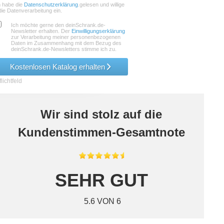
h habe die
Datenschutzerklärung
.gelesen und willige
die Datenverarbeitung ein.
Ich möchte gerne den deinSchrank.de-
Newsletter erhalten. Der
Einwilligungserklärung
zur Verarbeitung meiner personenbezogenen
Daten im Zusammenhang mit dem Bezug des
deinSchrank.de-Newsletters stimme ich zu.
Kostenlosen Katalog erhalten
lichtfeld
Wir sind stolz auf die
Kundenstimmen-Gesamtnote
SEHR GUT
5.6 VON 6