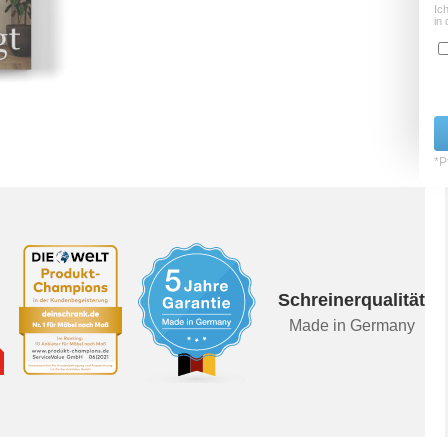
Ic
in 
*Pf
Schreinerqualität
Made in Germany