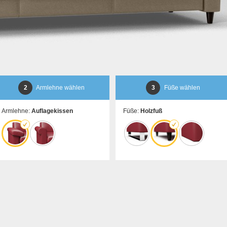
2
Armlehne wählen
3
Füße wählen
Armlehne:
Auflagekissen
Füße:
Holzfuß