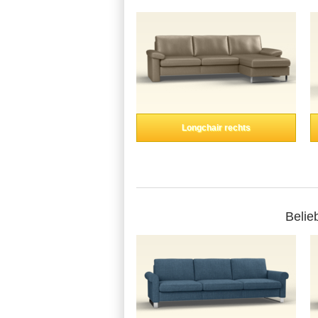
Longchair rechts
Belie