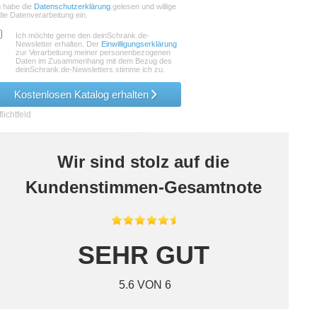
h habe die
Datenschutzerklärung
.gelesen und willige
die Datenverarbeitung ein.
Ich möchte gerne den deinSchrank.de-
Newsletter erhalten. Der
Einwilligungserklärung
zur Verarbeitung meiner personenbezogenen
Daten im Zusammenhang mit dem Bezug des
deinSchrank.de-Newsletters stimme ich zu.
Kostenlosen Katalog erhalten
lichtfeld
Wir sind stolz auf die
Kundenstimmen-Gesamtnote
SEHR GUT
5.6 VON 6