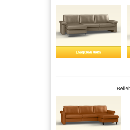
Longchair links
Belie