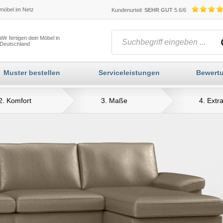
öbel im Netz
Kundenurteil:
SEHR GUT
5.6/6
Wir fertigen dein Möbel in
Deutschland
Muster bestellen
Serviceleistungen
Bewert
2. Komfort
3. Maße
4. Extr