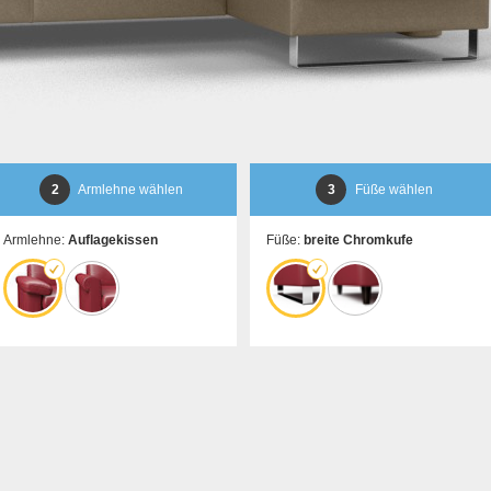
2
Armlehne wählen
3
Füße wählen
Armlehne:
Auflagekissen
Füße:
breite Chromkufe