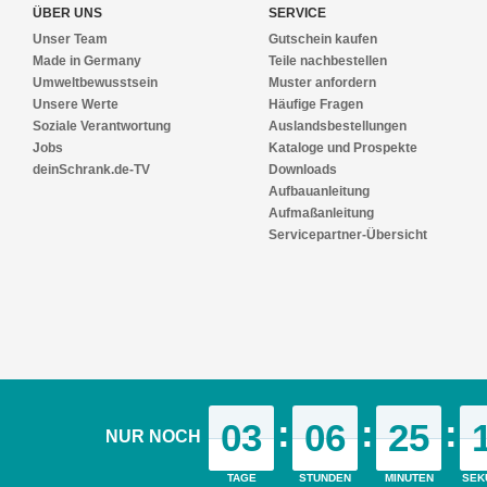
ÜBER UNS
SERVICE
Unser Team
Gutschein kaufen
Made in Germany
Teile nachbestellen
Umweltbewusstsein
Muster anfordern
Unsere Werte
Häufige Fragen
Soziale Verantwortung
Auslandsbestellungen
Jobs
Kataloge und Prospekte
deinSchrank.de-TV
Downloads
Aufbauanleitung
Aufmaßanleitung
Servicepartner-Übersicht
MEUBELS OP MAAT VIND JE OOK OP ONZE VERDERE WEBPAGINA'S
:
:
:
03
06
25
NUR NOCH
deinSchrank.de
|
deineSchiebetuer.de
|
deinMasstisch.de
|
deineAnkle
© 2021 deinSchrank.de
TAGE
STUNDEN
MINUTEN
SEK