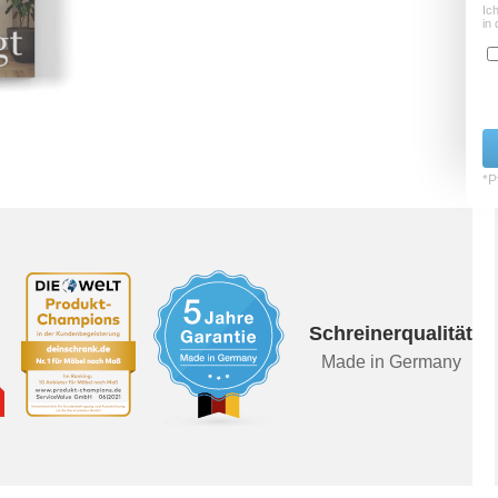
Ic
in 
*Pf
Schreinerqualität
Made in Germany