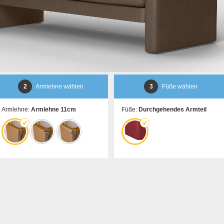
2
Armlehne wählen
3
Füße wählen
Armlehne:
Armlehne 11cm
Füße:
Durchgehendes Armteil