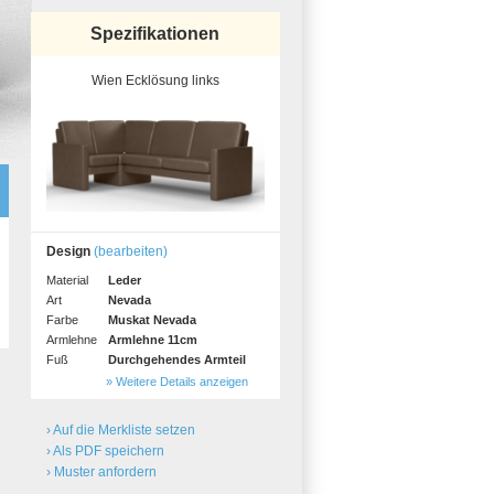
Spezifikationen
Wien Ecklösung links
Design
(bearbeiten)
Material
Leder
Art
Nevada
Farbe
Muskat Nevada
Armlehne
Armlehne 11cm
Fuß
Durchgehendes Armteil
» Weitere Details anzeigen
› Auf die Merkliste setzen
› Als PDF speichern
› Muster anfordern