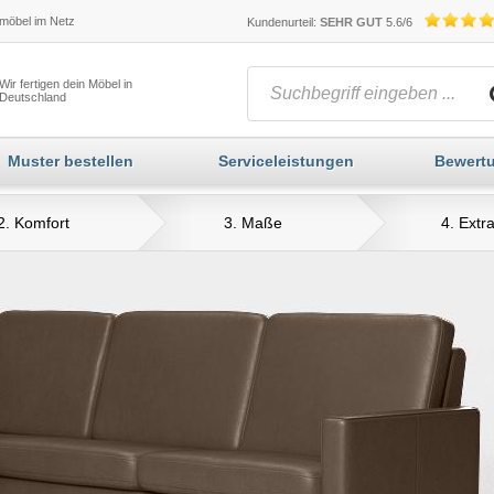
öbel im Netz
Kundenurteil:
SEHR GUT
5.6/6
Wir fertigen dein Möbel in
Deutschland
Muster bestellen
Serviceleistungen
Bewert
2. Komfort
3. Maße
4. Extr