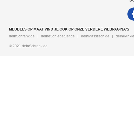
DU
MEUBELS OP MAAT VIND JE OOK OP ONZE VERDERE WEBPAGINA'S
deinSchrank.de
|
deineSchiebetuer.de
|
deinMasstisch.de
|
deineAnkle
© 2021 deinSchrank.de