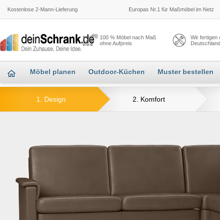
Kostenlose 2-Mann-Lieferung
Europas Nr.1 für Maßmöbel im Netz
100 % Möbel nach Maß
Wir fertigen
ohne Aufpreis
Deutschlan
Möbel planen
Outdoor-Küchen
Muster bestellen
1. Design
2. Komfort