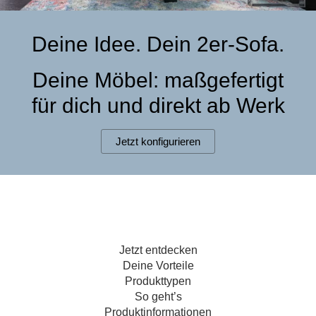
Hängeboard
Massivholzschrank
Badezimmerschrank
Outdoor-
Doppelbett
Fronten renovieren
White Living
Kommode
Küche
Schuhschrank
Badregal
Deine Idee. Dein 2er-Sofa.
Polstermöbel
TV-Möbel
Hängeschrank
Spiegelschrank
Outdoorküche
Für Dachschrägen
Sideboard
Sofa
der
Deine Möbel: maßgefertigt
aus
Produktlinie
Ecksofa
Hängeboards
Massivholz
Selection
für dich und direkt ab Werk
Sessel
Outdoorküche
Hocker
Kommoden
der
Jetzt konfigurieren
Schlafsofa
Produktlinie
Ultima
Massivholz-Schränke & -Regale
Schlafsessel
Regale
Schiebetüren
Jetzt entdecken
Sideboards
Deine Vorteile
Produkttypen
Sofas & Schlafsofas
So geht’s
Produktinformationen