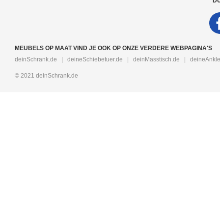
DU
MEUBELS OP MAAT VIND JE OOK OP ONZE VERDERE WEBPAGINA'S
deinSchrank.de
|
deineSchiebetuer.de
|
deinMasstisch.de
|
deineAnkle
© 2021 deinSchrank.de