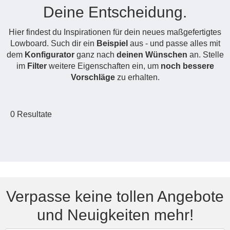
Deine Entscheidung.
Hängeboard
Massivholzschrank
Badezimmerschrank
Outdoor-
Doppelbett
Fronten renovieren
White Living
Kommode
Küche
Schuhschrank
Badregal
Hier findest du Inspirationen für dein neues maßgefertigtes
Polstermöbel
TV-Möbel
Hängeschrank
Spiegelschrank
Outdoorküche
Für Dachschrägen
Lowboard. Such dir ein
Beispiel
aus - und passe alles mit
Sideboard
Sofa
der
dem
Konfigurator
ganz nach
deinen Wünschen
an. Stelle
aus
Produktlinie
Ecksofa
im
Filter
weitere Eigenschaften ein, um
noch bessere
Hängeboards
Massivholz
Selection
Vorschläge
zu erhalten.
Sessel
Outdoorküche
Hocker
Kommoden
der
Schlafsofa
Produktlinie
0
Resultate
Ultima
Massivholz-Schränke & -Regale
Schlafsessel
Regale
Schiebetüren
Sideboards
Verpasse keine tollen Angebote
und Neuigkeiten mehr!
Sofas & Schlafsofas