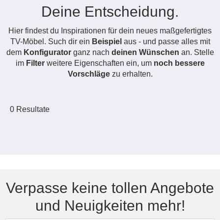
Deine Entscheidung.
Hängeboard
Massivholzschrank
Badezimmerschrank
Outdoor-
Doppelbett
Fronten renovieren
White Living
Kommode
Küche
Schuhschrank
Badregal
Hier findest du Inspirationen für dein neues maßgefertigtes
Polstermöbel
TV-Möbel
Hängeschrank
Spiegelschrank
Outdoorküche
Für Dachschrägen
TV-Möbel. Such dir ein
Beispiel
aus - und passe alles mit
Sideboard
Sofa
der
dem
Konfigurator
ganz nach
deinen Wünschen
an. Stelle
aus
Produktlinie
Ecksofa
im
Filter
weitere Eigenschaften ein, um
noch bessere
Hängeboards
Massivholz
Selection
Vorschläge
zu erhalten.
Sessel
Outdoorküche
Hocker
Kommoden
der
Schlafsofa
Produktlinie
0
Resultate
Ultima
Massivholz-Schränke & -Regale
Schlafsessel
Regale
Schiebetüren
Sideboards
Verpasse keine tollen Angebote
und Neuigkeiten mehr!
Sofas & Schlafsofas