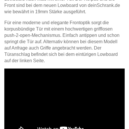
Tische & Bänke
Front sind bei dem neuen Lowboard von deinSchrank.de
wie bewährt in 19mm Stärke ausgeführt.
Vitrinen
Für eine moderne und elegante Frontoptik sorgt die
korpusbündige Tür mit einem hochwertigen grifflosen
Wandboards
push-2-open-Mechanismus. Einfach antippen und schon
springt die Tür auf. Alternativ können bei diesem Modell
auf Anfrage auch Griffe angebracht werden. Der
Türanschlag befindet sich bei dem eintürigen Lowboard
auf der linken Seite.