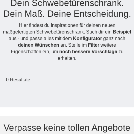
Dein Schwebetürenschrank.
Hängeboard
Massivholzschrank
Badezimmerschrank
Outdoor-
Doppelbett
Fronten renovieren
White Living
Dein Maß. Deine Entscheidung.
Kommode
Küche
Schuhschrank
Badregal
Polstermöbel
TV-Möbel
Hängeschrank
Spiegelschrank
Outdoorküche
Für Dachschrägen
Hier findest du Inspirationen für deinen neuen
Sideboard
Sofa
der
maßgefertigten Schwebetürenschrank. Such dir ein
Beispiel
aus
Produktlinie
Ecksofa
aus - und passe alles mit dem
Konfigurator
ganz nach
Hängeboards
Massivholz
Selection
deinen Wünschen
an. Stelle im
Filter
weitere
Sessel
Outdoorküche
Eigenschaften ein, um
noch bessere Vorschläge
zu
Hocker
Kommoden
der
erhalten.
Schlafsofa
Produktlinie
Ultima
Massivholz-Schränke & -Regale
Schlafsessel
0
Resultate
Regale
Schiebetüren
Sideboards
Sofas & Schlafsofas
Verpasse keine tollen Angebote