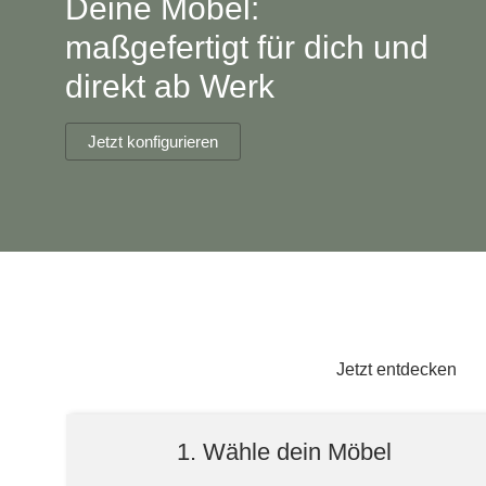
Deine Möbel:
Lowboard
Einbauschrank
Sideboard
Vitrine
Fronten renovieren
White Living
maßgefertigt für dich und
Highboard
Eckschrank
direkt ab Werk
Hängeboard
Für Dachschrägen
Massivholzschrank
Kommode
Schuhschrank
Hängeboards
Jetzt konfigurieren
TV-Möbel
Hängeschrank
Sideboard aus Massivh
Kommoden
Massivholz-Schränke & -Regale
Regale
Schiebetüren
Jetzt entdecken
Sideboards
1. Wähle dein Möbel
Sofas & Schlafsofas