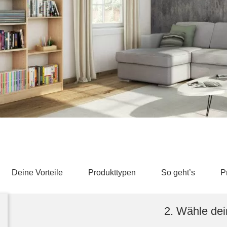
Schlafsessel
Schiebetür
Tisch
Schiebetür als Raumteiler
Schiebetür vor einer Nische
Schreibtisch
Schiebetür als Durchgangstür
höhenverstell
Schiebetür für Dachschräge
Couchtisch
olz
Deine Vorteile
Produkttypen
So geht’s
P
2. Wähle dei