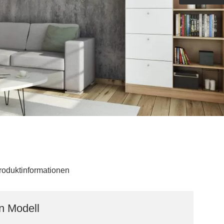
Outdoorküche der Produktlinie
Ultima
barer Schreibtisch
roduktinformationen
n Modell