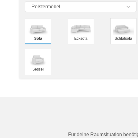
Tische & Bänke
Polstermöbel
Vitrinen
Wandboards
Sofa
Ecksofa
Schlafsofa
Sessel
Für deine Raumsituation benötig