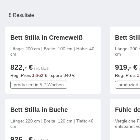
Lowboard
Einbauschrank
Sideboard
Vitrine
Fronten renovieren
White Living
8
Resultate
Highboard
Eckschrank
Hängeboard
Für Dachschrägen
Massivholzschrank
Kommode
Schuhschrank
frei konfigurierbar
Bett Stilla in Cremeweiß
Bett Sti
Hängeboards
TV-Möbel
Hängeschrank
Länge: 200 cm | Breite: 100 cm | Höhe: 40
Länge: 200 c
Sideboard aus Massivh
cm
cm
Kommoden
822,- €
919,- €
inkl. MwSt.
Massivholz-Schränke & -Regale
Reg. Preis
1.162
€ | spare 340 €
Reg. Preis
1
produziert in 5-7 Wochen
produziert
Regale
Schiebetüren
frei konfigurierbar
Bett Stilla in Buche
Fühle d
Sideboards
Länge: 220 cm | Breite: 120 cm | Tiefe: 40
Vergleiche F
cm
entspannt v
Sofas & Schlafsofas
926,- €