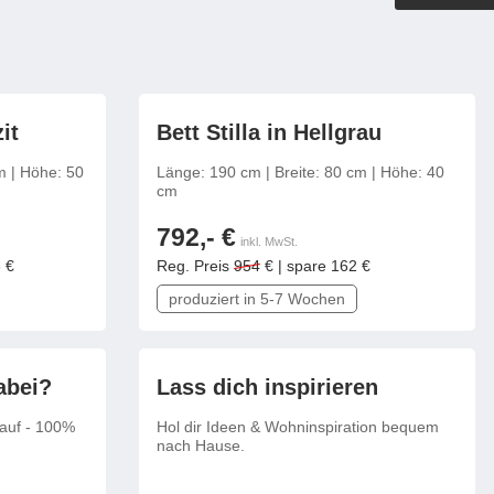
Outdoorküche der Produktlinie
Ultima
barer Schreibtisch
figurierbar
frei konfigurierbar
it
Bett Stilla in Hellgrau
m | Höhe: 50
Länge: 190 cm | Breite: 80 cm | Höhe: 40
cm
792,- €
inkl. MwSt.
 €
Reg. Preis
954
€ | spare 162 €
produziert in 5-7 Wochen
abei?
Lass dich inspirieren
 auf - 100%
Hol dir Ideen & Wohninspiration bequem
nach Hause.