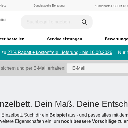
 Netz
Bundesweite Beratung
Kundenurteil:
SEHR G
Möbel
ter bestellen
Serviceleistungen
Bewertung
 zu
27% Rabatt + kostenfreie Lieferung - bis 10.08.2026
Nur 
Dachschräge & Treppe
Bett
Schrank mit Schräge
Einzelbett
 sichern und per E-Mail erhalten!
Regal mit Schräge
Doppelbett
Eckschrank mit Schräge
Polstermö
Schiebetür für Dachschräge
Sofa
Badmöbel
Ecksofa
nzelbett. Dein Maß. Deine Entsc
Badezimmerschrank
Sessel
Badregal
Hocker
 Einzelbett. Such dir ein
Beispiel
aus - und passe alles mit de
eitere Eigenschaften ein, um
Spiegelschrank
noch bessere Vorschläge
Schlafsofa
zu er