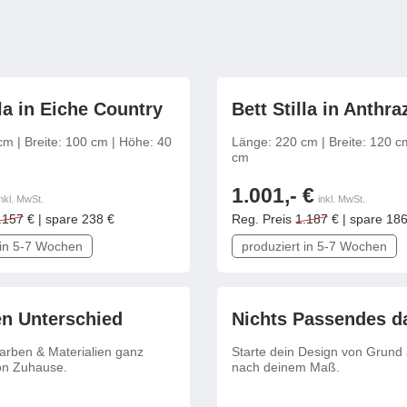
Schlafsessel
Schiebetür
Tisch
Schiebetür als Raumteiler
Schiebetür vor einer Nische
Schreibtisch
Schiebetür als Durchgangstür
höhenverstell
frei konfigurierbar
frei kon
lla in Eiche Country
Bett Stilla in Anthraz
Schiebetür für Dachschräge
Couchtisch
m | Breite: 100 cm | Höhe: 40
Länge: 220 cm | Breite: 120 c
olz
cm
1.001,- €
inkl. MwSt.
inkl. MwSt.
.157
€ | spare 238 €
Reg. Preis
1.187
€ | spare 186
 in 5-7 Wochen
produziert in 5-7 Wochen
en Unterschied
Nichts Passendes d
arben & Materialien ganz
Starte dein Design von Grund
on Zuhause.
nach deinem Maß.