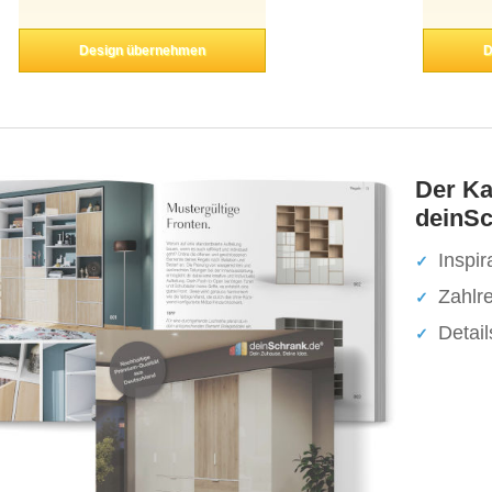
Design übernehmen
D
Der Ka
deinSc
Inspir
Zahlr
Detai