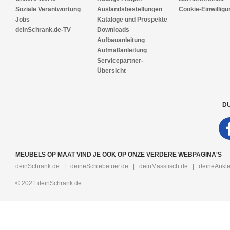
Soziale Verantwortung
Auslandsbestellungen
Cookie-Einwilligu
Jobs
Kataloge und Prospekte
deinSchrank.de-TV
Downloads
Aufbauanleitung
Aufmaßanleitung
Servicepartner-
Übersicht
DU
MEUBELS OP MAAT VIND JE OOK OP ONZE VERDERE WEBPAGINA'S
deinSchrank.de
|
deineSchiebetuer.de
|
deinMasstisch.de
|
deineAnkle
© 2021 deinSchrank.de