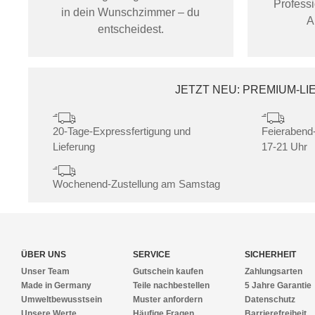
Profess
in dein Wunschzimmer – du
A
entscheidest.
JETZT NEU: PREMIUM-L
20-Tage-Expressfertigung und
Feierabend-
Lieferung
17-21 Uhr
Wochenend-Zustellung am Samstag
ÜBER UNS
SERVICE
SICHERHEIT
Unser Team
Gutschein kaufen
Zahlungsarten
Made in Germany
Teile nachbestellen
5 Jahre Garantie
Umweltbewusstsein
Muster anfordern
Datenschutz
Unsere Werte
Häufige Fragen
Barrierefreiheit