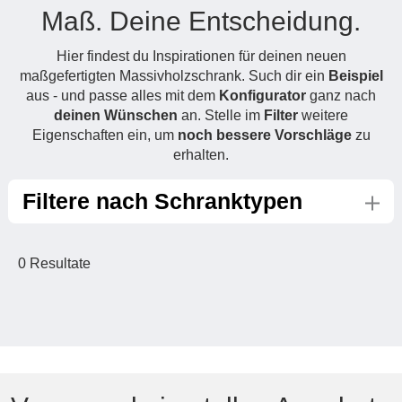
Maß. Deine Entscheidung.
Hängeboard
Massivholzschrank
Badezimmerschrank
Outdoor-
Doppelbett
Fronten renovieren
White Living
Kommode
Küche
Schuhschrank
Badregal
Hier findest du Inspirationen für deinen neuen
Polstermöbel
TV-Möbel
Hängeschrank
Spiegelschrank
Outdoorküche
Für Dachschrägen
maßgefertigten Massivholzschrank. Such dir ein
Beispiel
Sideboard
Sofa
der
aus - und passe alles mit dem
Konfigurator
ganz nach
aus
Produktlinie
Ecksofa
deinen Wünschen
an. Stelle im
Filter
weitere
Hängeboards
Massivholz
Selection
Eigenschaften ein, um
noch bessere Vorschläge
zu
Sessel
Outdoorküche
erhalten.
Hocker
Kommoden
der
Schlafsofa
Produktlinie
Filtere nach Schranktypen
Ultima
Massivholz-Schränke & -Regale
Schlafsessel
Regale
0
Resultate
Schiebetüren
Sideboards
Sofas & Schlafsofas