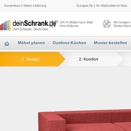
Kostenlose 2-Mann-Lieferung
Europas Nr.1 für Maßmöbel im Netz
100 % Möbel nach Maß
Wir fertigen
ohne Aufpreis
Deutschlan
Möbel planen
Outdoor-Küchen
Muster bestellen
1. Design
2. Komfort