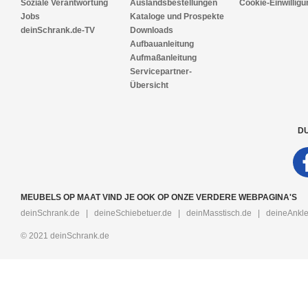
Soziale Verantwortung
Auslandsbestellungen
Cookie-Einwilligu
Jobs
Kataloge und Prospekte
deinSchrank.de-TV
Downloads
Aufbauanleitung
Aufmaßanleitung
Servicepartner-
Übersicht
DU
MEUBELS OP MAAT VIND JE OOK OP ONZE VERDERE WEBPAGINA'S
deinSchrank.de
|
deineSchiebetuer.de
|
deinMasstisch.de
|
deineAnkle
© 2021 deinSchrank.de