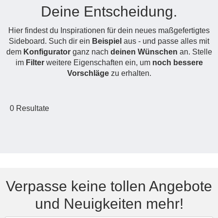
Deine Entscheidung.
Hängeboard
Massivholzschrank
Badezimmerschrank
Outdoor-
Doppelbett
Fronten renovieren
White Living
Kommode
Küche
Schuhschrank
Badregal
Hier findest du Inspirationen für dein neues maßgefertigtes
Polstermöbel
TV-Möbel
Hängeschrank
Spiegelschrank
Outdoorküche
Für Dachschrägen
Sideboard. Such dir ein
Beispiel
aus - und passe alles mit
Sideboard
Sofa
der
dem
Konfigurator
ganz nach
deinen Wünschen
an. Stelle
aus
Produktlinie
Ecksofa
im
Filter
weitere Eigenschaften ein, um
noch bessere
Hängeboards
Massivholz
Selection
Vorschläge
zu erhalten.
Sessel
Outdoorküche
Hocker
Kommoden
der
Schlafsofa
Produktlinie
0
Resultate
Ultima
Massivholz-Schränke & -Regale
Schlafsessel
Regale
Schiebetüren
Sideboards
Verpasse keine tollen Angebote
und Neuigkeiten mehr!
Sofas & Schlafsofas