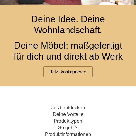
Hängeboard
Massivholzschrank
Badezimmerschrank
Outdoor-
Doppelbett
Fronten renovieren
White Living
Kommode
Küche
Schuhschrank
Badregal
Deine Idee. Deine
Polstermöbel
TV-Möbel
Hängeschrank
Spiegelschrank
Outdoorküche
Für Dachschrägen
Wohnlandschaft.
Sideboard
Sofa
der
aus
Produktlinie
Ecksofa
Hängeboards
Massivholz
Selection
Deine Möbel: maßgefertigt
Sessel
Outdoorküche
für dich und direkt ab Werk
Hocker
Kommoden
der
Schlafsofa
Produktlinie
Ultima
Massivholz-Schränke & -Regale
Schlafsessel
Jetzt konfigurieren
Regale
Schiebetüren
Jetzt entdecken
Sideboards
Deine Vorteile
Produkttypen
Sofas & Schlafsofas
So geht’s
Produktinformationen