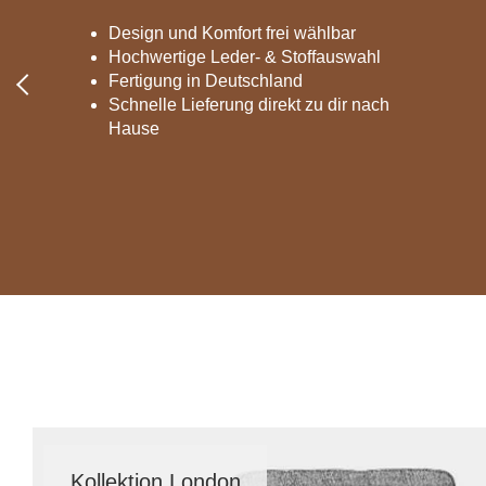
Lowboard
Einbauschrank
Sideboard
Design und Komfort frei wählbar
Vitrine
Fronten renovieren
White Living
Hochwertige Leder- & Stoffauswahl
Highboard
Eckschrank
Fertigung in Deutschland
Hängeboard
Für Dachschrägen
Massivholzschrank
Schnelle Lieferung direkt zu dir nach
Kommode
Schuhschrank
Hause
Hängeboards
TV-Möbel
Hängeschrank
Sideboard aus Massivh
Kommoden
Massivholz-Schränke & -Regale
Regale
Schiebetüren
Sideboards
Sofas & Schlafsofas
Kollektion London