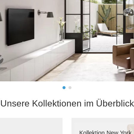
Schlafsessel
Schiebetür
Tisch
Schiebetür als Raumteiler
Schiebetür vor einer Nische
Schreibtisch
Schiebetür als Durchgangstür
höhenverstell
Schiebetür für Dachschräge
Couchtisch
olz
Unsere Kollektionen im Überblick
Kollektion New York