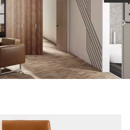
Outdoorküche der Produktlinie
Ultima
barer Schreibtisch