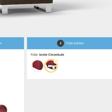
en
2
Füße wählen
Füße:
breite Chromkufe