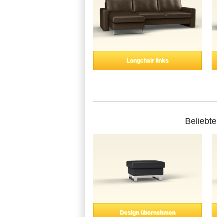
Longchair links
Beliebte
Design übernehmen