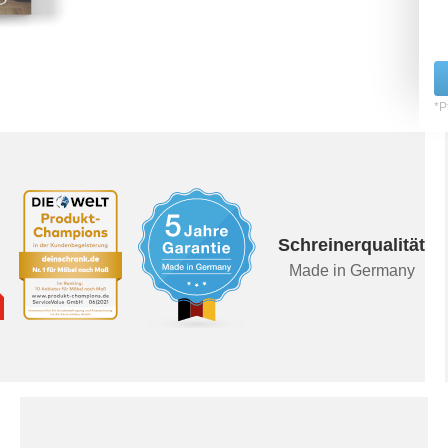
*Pf
Schreinerqualität
Made in Germany