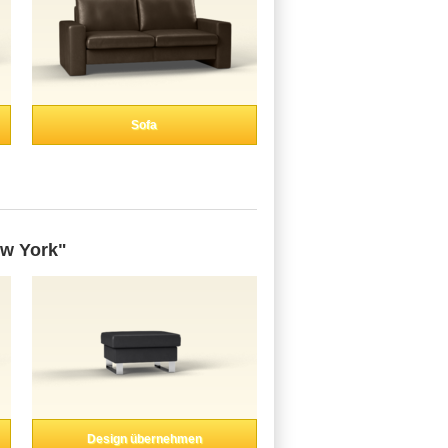
Sofa
w York"
Design übernehmen