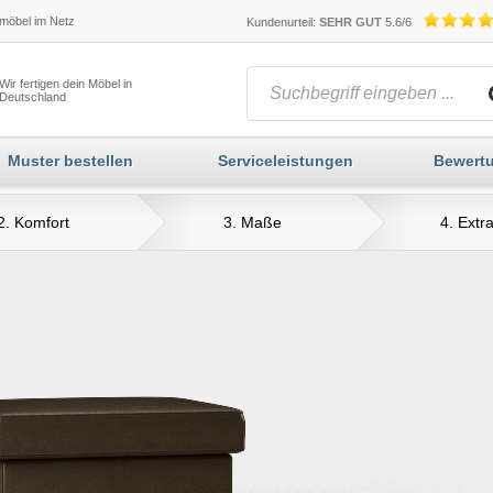
öbel im Netz
Kundenurteil:
SEHR GUT
5.6/6
Wir fertigen dein Möbel in
Deutschland
Muster bestellen
Serviceleistungen
Bewert
2. Komfort
3. Maße
4. Extr