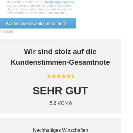
Newsletter erhalten. Der
Einwilligungserklärung
zur Verarbeitung meiner personenbezogenen
Daten im Zusammenhang mit dem Bezug des
deinSchrank.de-Newsletters stimme ich zu.
Kostenlosen Katalog erhalten
lichtfeld
Wir sind stolz auf die
Kundenstimmen-Gesamtnote
SEHR GUT
5.6 VON 6
Nachhaltiges Wirtschaften