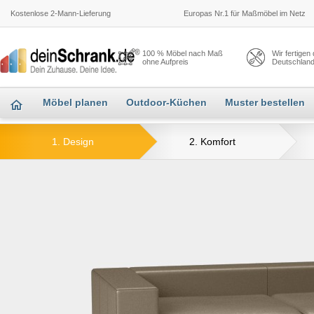
Kostenlose 2-Mann-Lieferung
Europas Nr.1 für Maßmöbel im Netz
100 % Möbel nach Maß
Wir fertigen
ohne Aufpreis
Deutschlan
Möbel planen
Outdoor-Küchen
Muster bestellen
1. Design
2. Komfort