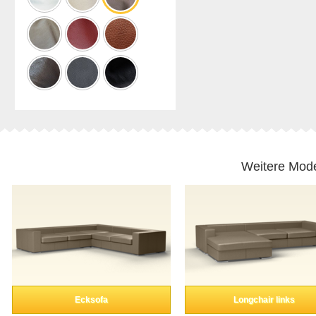
Weitere Mode
Ecksofa
Longchair links