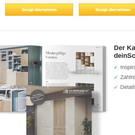
Design übernehmen
Design übernehmen
Der Ka
deinSc
Inspir
Zahlr
Detai