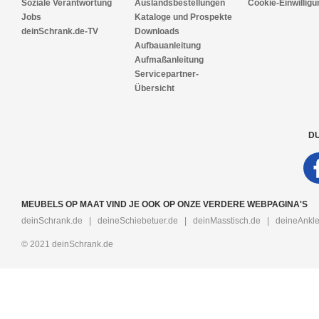
Soziale Verantwortung
Auslandsbestellungen
Cookie-Einwilligu
Jobs
Kataloge und Prospekte
deinSchrank.de-TV
Downloads
Aufbauanleitung
Aufmaßanleitung
Servicepartner-
Übersicht
DU
MEUBELS OP MAAT VIND JE OOK OP ONZE VERDERE WEBPAGINA'S
deinSchrank.de
|
deineSchiebetuer.de
|
deinMasstisch.de
|
deineAnkle
© 2021 deinSchrank.de