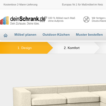
Kostenlose 2-Mann-Lieferung
Europas Nr.1 für Maßmöbel im Netz
100 % Möbel nach Maß
Wir fertigen
ohne Aufpreis
Deutschlan
Möbel planen
Outdoor-Küchen
Muster bestellen
1. Design
2. Komfort