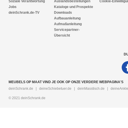
Soziale Verantwortung
Auslandsbestellungen
Cookie-Einwilligu
Jobs
Kataloge und Prospekte
deinSchrank.de-TV
Downloads
Aufbauanleitung
Aufmaßanleitung
Servicepartner-
Übersicht
DU
MEUBELS OP MAAT VIND JE OOK OP ONZE VERDERE WEBPAGINA'S
deinSchrank.de
|
deineSchiebetuer.de
|
deinMasstisch.de
|
deineAnkle
© 2021 deinSchrank.de