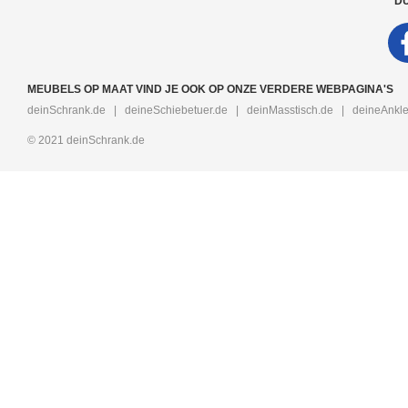
DU
MEUBELS OP MAAT VIND JE OOK OP ONZE VERDERE WEBPAGINA'S
deinSchrank.de
|
deineSchiebetuer.de
|
deinMasstisch.de
|
deineAnkle
© 2021 deinSchrank.de