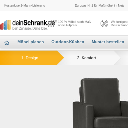
Kostenlose 2-Mann-Lieferung
Europas Nr.1 für Maßmöbel im Netz
100 % Möbel nach Maß
Wir fertigen
ohne Aufpreis
Deutschlan
Möbel planen
Outdoor-Küchen
Muster bestellen
1. Design
2. Komfort