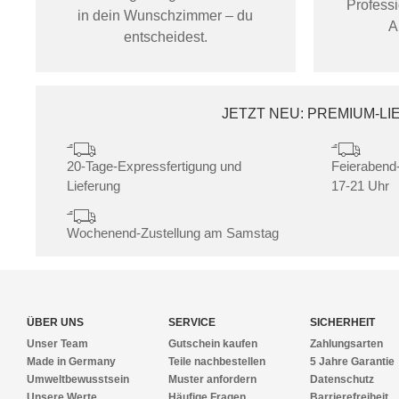
Profess
in dein Wunschzimmer – du
A
entscheidest.
JETZT NEU: PREMIUM-L
20-Tage-Expressfertigung und
Feierabend-
Lieferung
17-21 Uhr
Wochenend-Zustellung am Samstag
ÜBER UNS
SERVICE
SICHERHEIT
Unser Team
Gutschein kaufen
Zahlungsarten
Made in Germany
Teile nachbestellen
5 Jahre Garantie
Umweltbewusstsein
Muster anfordern
Datenschutz
Unsere Werte
Häufige Fragen
Barrierefreiheit