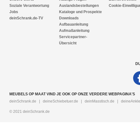
Soziale Verantwortung
Auslandsbestellungen
Cookie-Einwilligu
Jobs
Kataloge und Prospekte
deinSchrank.de-TV
Downloads
Aufbauanleitung
Aufmaßanleitung
Servicepartner-
Übersicht
DU
MEUBELS OP MAAT VIND JE OOK OP ONZE VERDERE WEBPAGINA'S
deinSchrank.de
|
deineSchiebetuer.de
|
deinMasstisch.de
|
deineAnkle
© 2021 deinSchrank.de