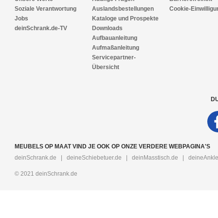
Soziale Verantwortung
Auslandsbestellungen
Cookie-Einwilligu
Jobs
Kataloge und Prospekte
deinSchrank.de-TV
Downloads
Aufbauanleitung
Aufmaßanleitung
Servicepartner-
Übersicht
DU
MEUBELS OP MAAT VIND JE OOK OP ONZE VERDERE WEBPAGINA'S
deinSchrank.de
|
deineSchiebetuer.de
|
deinMasstisch.de
|
deineAnkle
© 2021 deinSchrank.de