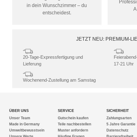
Profess
in dein Wunschzimmer – du
A
entscheidest.
JETZT NEU: PREMIUM-L
20-Tage-Expressfertigung und
Feierabend-
Lieferung
17-21 Uhr
Wochenend-Zustellung am Samstag
ÜBER UNS
SERVICE
SICHERHEIT
Unser Team
Gutschein kaufen
Zahlungsarten
Made in Germany
Teile nachbestellen
5 Jahre Garantie
Umweltbewusstsein
Muster anfordern
Datenschutz
Unsere Werte
Häufige Fragen
Barrierefreiheit