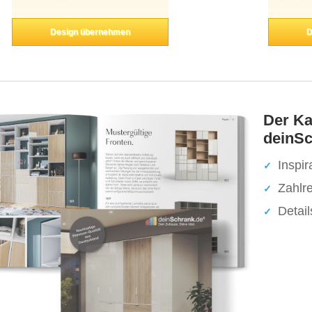
Design übernehmen
D
Der Ka
deinSc
Inspir
Zahlr
Detai