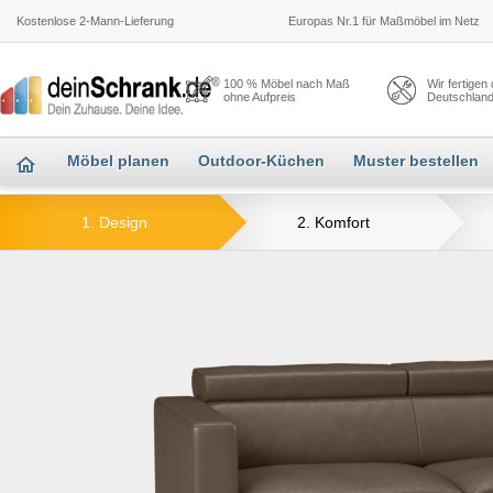
Kostenlose 2-Mann-Lieferung
Europas Nr.1 für Maßmöbel im Netz
100 % Möbel nach Maß
Wir fertigen
ohne Aufpreis
Deutschlan
Möbel planen
Outdoor-Küchen
Muster bestellen
1. Design
2. Komfort