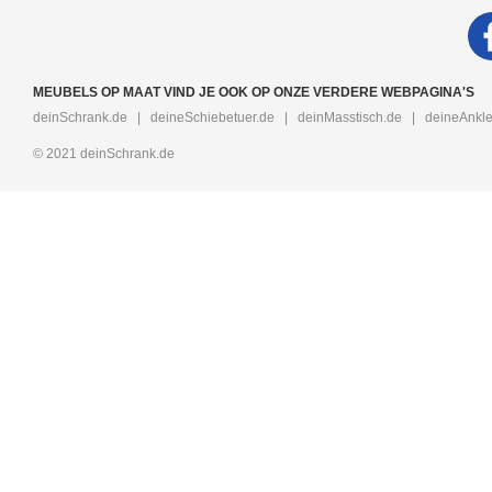
MEUBELS OP MAAT VIND JE OOK OP ONZE VERDERE WEBPAGINA'S
deinSchrank.de
|
deineSchiebetuer.de
|
deinMasstisch.de
|
deineAnkle
© 2021 deinSchrank.de