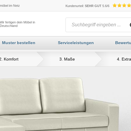
öbel im Netz
Kundenurteil:
SEHR GUT
5.6/6
Wir fertigen dein Möbel in
Deutschland
Muster bestellen
Serviceleistungen
Bewert
2. Komfort
3. Maße
4. Extr