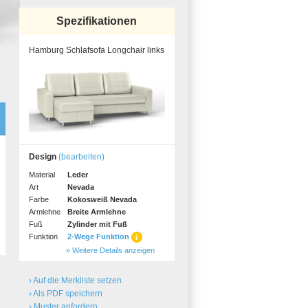
Spezifikationen
Hamburg Schlafsofa Longchair links
Design
(bearbeiten)
Material
Leder
Art
Nevada
Farbe
Kokosweiß Nevada
Armlehne
Breite Armlehne
Fuß
Zylinder mit Fuß
Funktion
2-Wege Funktion
» Weitere Details anzeigen
› Auf die Merkliste setzen
› Als PDF speichern
› Muster anfordern