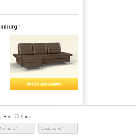
amburg"
Design übernehmen
Herr
Frau